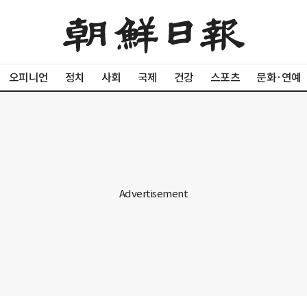
오피니언
정치
사회
국제
건강
스포츠
문화·연예