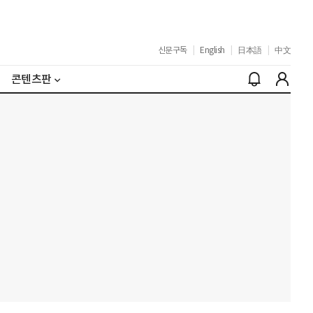
신문구독
|
English
|
日本語
|
中文
콘텐츠판