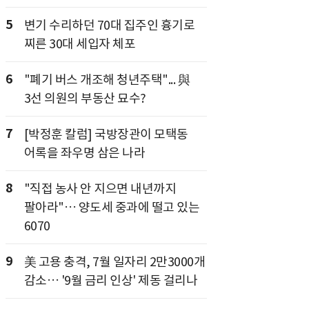
5
변기 수리하던 70대 집주인 흉기로
찌른 30대 세입자 체포
6
"폐기 버스 개조해 청년주택"... 與
3선 의원의 부동산 묘수?
7
[박정훈 칼럼] 국방장관이 모택동
어록을 좌우명 삼은 나라
8
"직접 농사 안 지으면 내년까지
팔아라"… 양도세 중과에 떨고 있는
6070
9
美 고용 충격, 7월 일자리 2만3000개
감소… '9월 금리 인상' 제동 걸리나