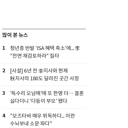
많이 본 뉴스
1
청년층 반발 'ISA 혜택 축소'에... 李
"전면 재검토하라" 질타
2
[사설] 6년 전 李지사와 현재
秋지사의 180도 달라진 곳간 사정
3
'독수리 오남매'에 또 한명 더… 결혼
싫다더니 '다둥이 부모' 됐다
4
"모즈타바 매우 위독하다... 이란
수뇌부내 소문 파다"