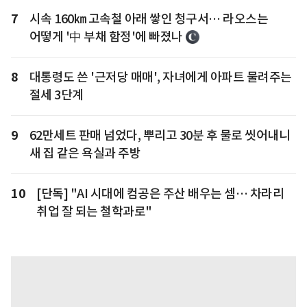
7
시속 160㎞ 고속철 아래 쌓인 청구서… 라오스는
어떻게 '中 부채 함정'에 빠졌나
8
대통령도 쓴 '근저당 매매', 자녀에게 아파트 물려주는
절세 3단계
9
62만세트 판매 넘었다, 뿌리고 30분 후 물로 씻어내니
새 집 같은 욕실과 주방
10
[단독] "AI 시대에 컴공은 주산 배우는 셈… 차라리
취업 잘 되는 철학과로"