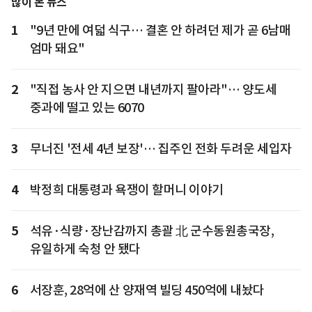
많이 본 뉴스
1
"9년 만에 여덟 식구… 결혼 안 하려던 제가 곧 6남매
엄마 돼요"
2
"직접 농사 안 지으면 내년까지 팔아라"… 양도세
중과에 떨고 있는 6070
3
무너진 '전세 4년 보장'… 집주인 전화 두려운 세입자
4
박정희 대통령과 욕쟁이 할머니 이야기
5
석유·식량·장난감까지 총괄 北 군수동원총국장,
유일하게 숙청 안 됐다
6
서장훈, 28억에 산 양재역 빌딩 450억에 내놨다