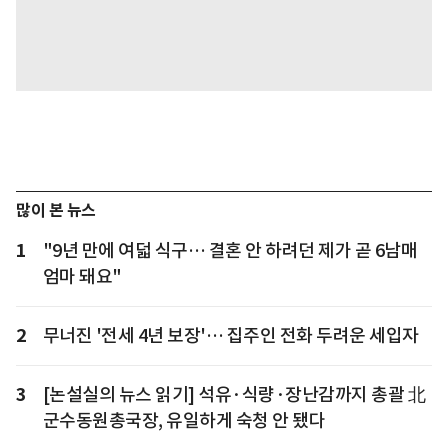
많이 본 뉴스
1
"9년 만에 여덟 식구… 결혼 안 하려던 제가 곧 6남매
엄마 돼요"
2
무너진 '전세 4년 보장'… 집주인 전화 두려운 세입자
3
[논설실의 뉴스 읽기] 석유·식량·장난감까지 총괄 北
군수동원총국장, 유일하게 숙청 안 됐다