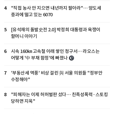
4
"직접 농사 안 지으면 내년까지 팔아라"… 양도세
중과에 떨고 있는 6070
5
[유석재의 돌발史전 2.0] 박정희 대통령과 욕쟁이
할머니 이야기
6
시속 160㎞ 고속철 아래 쌓인 청구서… 라오스는
어떻게 '中 부채 함정'에 빠졌나
7
'부동산세 역풍' 비상 걸린 與 서울 의원들 "정부안
수정해야"
8
"피해자는 이제 허허벌판 섰다… 친족성폭력·스토킹
당하면 지옥"