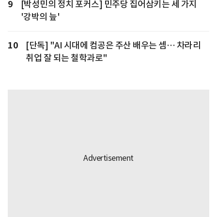
9
[박성민의 정치 포커스] 민주당 집어삼키는 세 가지
'강박의 늪'
10
[단독] "AI 시대에 컴공은 주산 배우는 셈… 차라리
취업 잘 되는 철학과로"