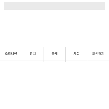
오피니언
정치
국제
사회
조선경제
문화·
조선
스포츠
건강
조선몰
연예
리더스
조선일보 공식 SNS
개인정보처리방침
사이트맵