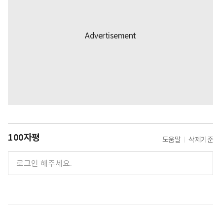
100자평
도움말
삭제기준