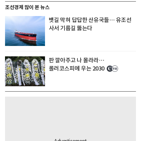
조선경제 많이 본 뉴스
뱃길 막혀 답답한 산유국들… 유조선
사서 기름길 뚫는다
판 깔아주고 나 몰라라…
롤러코스피에 우는 2030