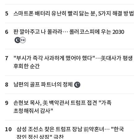
5
스마트폰 배터리 유난히 빨리 닳는 분, 5가지 해결 방법
6
판 깔아주고 나 몰라라… 롤러코스피에 우는 2030
7
"부시가 즉각 사과하게 했어야 했다"…美대사가 평생
후회한 순간
8
남편의 골프 파트너의 정체
9
손현보 목사, 美 백악관서 트럼프 접견 "가족
초청해줘서 감사"
10
삼성 조선소 찾은 트럼프 장남 前약혼녀… "한국
장인 정신 상징" 극찬