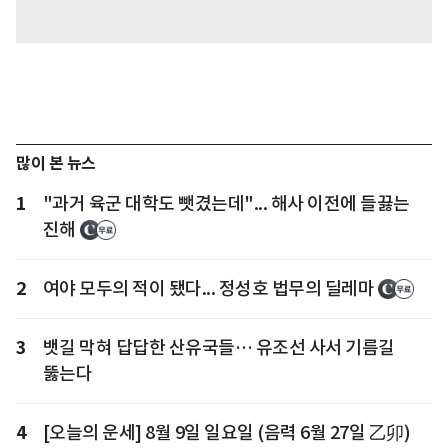
많이 본 뉴스
1
"과거 육군 대학도 뺏겼는데"... 해사 이전에 들끓는
진해
2
여야 모두의 적이 됐다... 정성호 법무의 딜레마
3
뱃길 막혀 답답한 산유국들… 유조선 사서 기름길
뚫는다
4
[오늘의 운세] 8월 9일 일요일 (음력 6월 27일 乙卯)