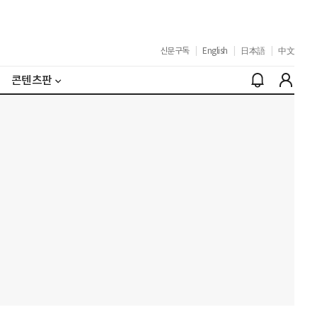
신문구독
|
English
|
日本語
|
中文
콘텐츠판