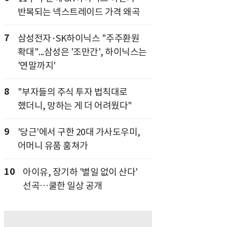
반복되는 넥스트레이드 가격 왜곡
7
삼성전자·SK하이닉스 "주주환원
확대"...삼성은 '조만간', 하이닉스는
'연말까지'
8
"부자들의 주식 투자 법칙대로
했더니, 망하는 게 더 어려웠다"
9
'당근'에서 구한 20대 가사도우미,
어머니 유품 훔쳐가
10
아이유, 장기하 '별일 없이 산다'
선곡…쿨한 일상 공개