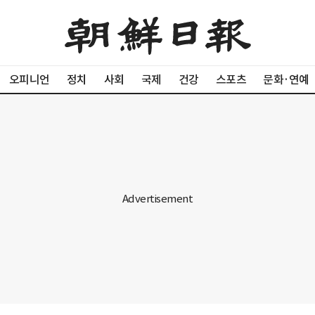
오피니언
정치
사회
국제
건강
스포츠
문화·연예