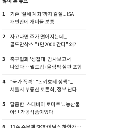
많이 본 뉴스
1
기존 '절세 계좌'까지 칼질... ISA
개편안에 개미들 분통
2
자고나면 주가 떨어지는데...
골드만삭스 "1만2000 간다" 왜?
3
축구협회 '성접대' 감사보고서
나왔다… 월드컵·올림픽 심판 포함
4
"국가 폭력" "돈키호테 정책"...
서울시 부동산 토론회, 정부 난타
5
달콤한 '스테비아 토마토'... 농산물
아닌 가공식품이었다
6
11주 주문에 SK하이닉스 하한가…