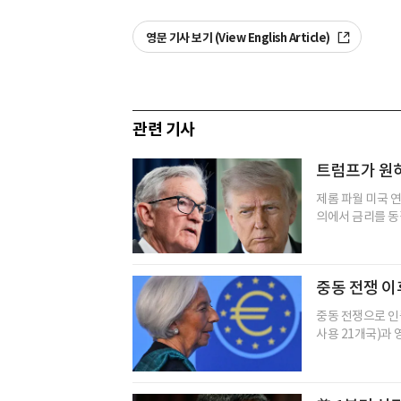
영문 기사 보기 (View English Article)
관련 기사
트럼프가 원하
제롬 파월 미국 
의에서 금리를 동
중동 전쟁 이
중동 전쟁으로 인
사용 21개국)과 