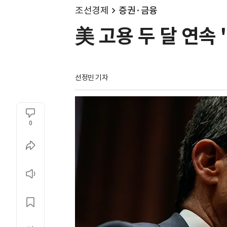
조선경제
증권·금융
美 고용 두 달 연속
선정민 기자
0