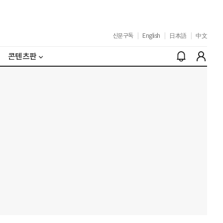
신문구독
|
English
|
日本語
|
中文
콘텐츠판