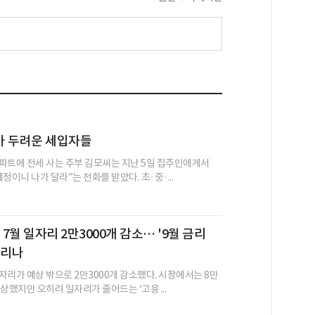
가 두려운 세입자들
파트에 전세 사는 주부 김모씨는 지난 5일 집주인에게서
정이니 나가 달라”는 전화를 받았다. 초·중·...
 7월 일자리 2만3000개 감소… '9월 금리
걸리나
자리가 예상 밖으로 2만3000개 감소했다. 시장에서는 8만
상했지만 오히려 일자리가 줄어드는 ‘고용 ...