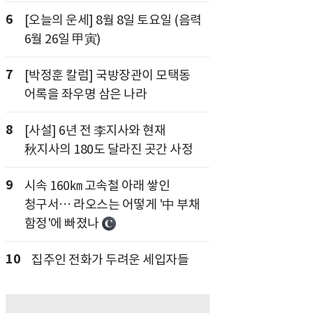
6
[오늘의 운세] 8월 8일 토요일 (음력
6월 26일 甲寅)
7
[박정훈 칼럼] 국방장관이 모택동
어록을 좌우명 삼은 나라
8
[사설] 6년 전 李지사와 현재
秋지사의 180도 달라진 곳간 사정
9
시속 160㎞ 고속철 아래 쌓인
청구서… 라오스는 어떻게 '中 부채
함정'에 빠졌나
10
집주인 전화가 두려운 세입자들