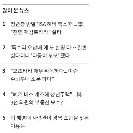
많이 본 뉴스
1
청년층 반발 'ISA 혜택 축소'에... 李
"전면 재검토하라" 질타
2
'독수리 오남매'에 또 한명 더… 결혼
싫다더니 '다둥이 부모' 됐다
3
"모즈타바 매우 위독하다... 이란
수뇌부내 소문 파다"
4
"폐기 버스 개조해 청년주택"... 與
3선 의원의 부동산 묘수?
5
미 해병대 사령관이 경북 포항을 찾은
이유는