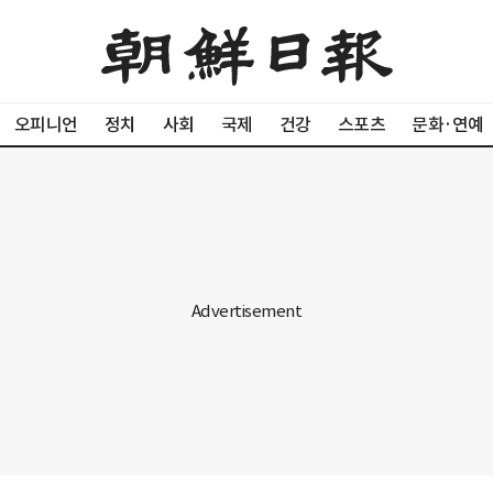
오피니언
정치
사회
국제
건강
스포츠
문화·연예