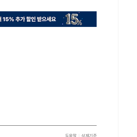
도움말
삭제기준