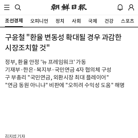
조선경제
오피니언
정치
사회
국제
건강
스포츠
구윤철 "환율 변동성 확대될 경우 과감한
시장조치할 것"
정부, 환율 안정 '뉴 프레임워크' 가동
기재부·한은·복지부·국민연금 4자 협의체 구성
구 부총리 "국민연금, 외환시장 최대 플레이어"
"연금 동원 아니냐" 비판에 "오히려 수익성 도움" 해명
김지섭 기자