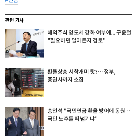
#
연금
관련 기사
해외주식 양도세 강화 여부에... 구윤철
"필요하면 얼마든지 검토"
환율상승 서학개미 탓?… 정부,
증권사까지 소집
송언석 "국민연금 환율 방어에 동원…
국민 노후를 떠넘기냐"