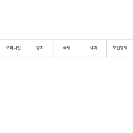
오피니언
정치
국제
사회
조선경제
문화·
조선
스포츠
건강
조선몰
연예
리더스
조선일보 공식 SNS
개인정보처리방침
사이트맵
Copyright 조선일보 All rights reserved. 무단 전재 및 재배포 금지.