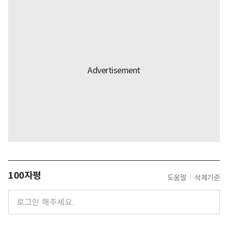
100자평
도움말
삭제기준