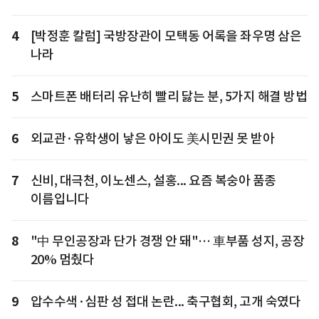
4
[박정훈 칼럼] 국방장관이 모택동 어록을 좌우명 삼은
나라
5
스마트폰 배터리 유난히 빨리 닳는 분, 5가지 해결 방법
6
외교관·유학생이 낳은 아이도 美시민권 못 받아
7
신비, 대극천, 이노센스, 설홍... 요즘 복숭아 품종
이름입니다
8
"中 무인공장과 단가 경쟁 안 돼"… 車부품 성지, 공장
20% 멈췄다
9
압수수색·심판 성 접대 논란... 축구협회, 고개 숙였다