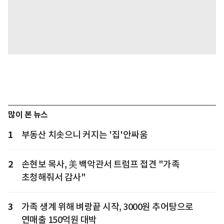
많이 본 뉴스
1
부동산 치솟으니 커지는 '집'안싸움
2
손현보 목사, 美 백악관서 트럼프 접견 "가족
초청해줘서 감사"
3
가족 생계 위해 벼랑끝 시작, 3000원 추어탕으로
연매출 150억원 대박