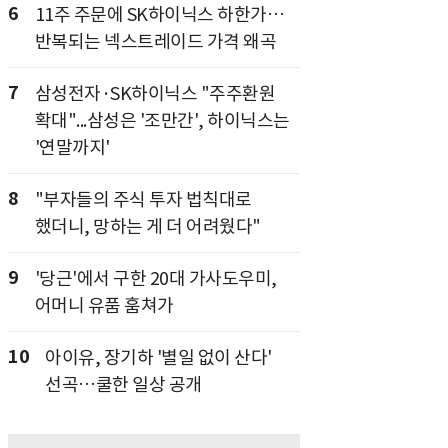
6
11주 주문에 SK하이닉스 하한가…
반복되는 넥스트레이드 가격 왜곡
7
삼성전자·SK하이닉스 "주주환원
확대"...삼성은 '조만간', 하이닉스는
'연말까지'
8
"부자들의 주식 투자 법칙대로
했더니, 망하는 게 더 어려웠다"
9
'당근'에서 구한 20대 가사도우미,
어머니 유품 훔쳐가
10
아이유, 장기하 '별일 없이 산다'
선곡…쿨한 일상 공개