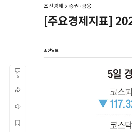
조선경제
증권·금융
[주요경제지표] 202
조선일보
0