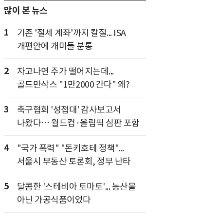
많이 본 뉴스
1
기존 '절세 계좌'까지 칼질... ISA
개편안에 개미들 분통
2
자고나면 주가 떨어지는데...
골드만삭스 "1만2000 간다" 왜?
3
축구협회 '성접대' 감사보고서
나왔다… 월드컵·올림픽 심판 포함
4
"국가 폭력" "돈키호테 정책"...
서울시 부동산 토론회, 정부 난타
5
달콤한 '스테비아 토마토'... 농산물
아닌 가공식품이었다