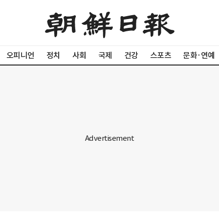
오피니언
정치
사회
국제
건강
스포츠
문화·연예