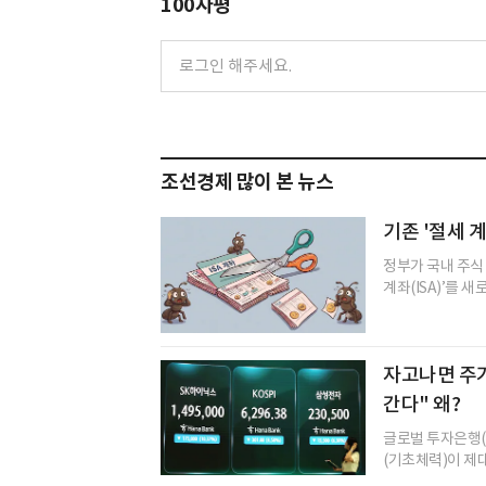
100자평
조선경제 많이 본 뉴스
기존 '절세 계
정부가 국내 주식
계좌(ISA)’를 
자고나면 주가
간다" 왜?
글로벌 투자은행(
(기초체력)이 제대