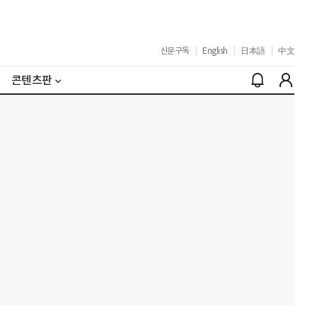
신문구독
|
English
|
日本語
|
中文
콘텐츠판