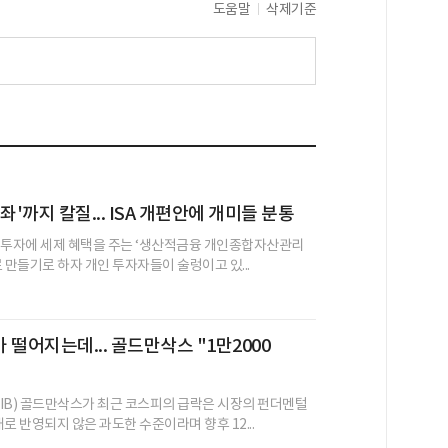
도움말
삭제기준
좌'까지 칼질... ISA 개편안에 개미들 분통
 투자에 세제 혜택을 주는 ‘생산적금융 개인종합자산관리
새로 만들기로 하자 개인 투자자들이 술렁이고 있...
 떨어지는데... 골드만삭스 "1만2000
IB) 골드만삭스가 최근 코스피의 급락은 시장의 펀더멘털
로 반영되지 않은 과도한 수준이라며 향후 12...