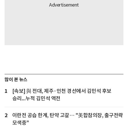
많이 본 뉴스
1
[속보] 與 전대, 제주·인천 경선에서 김민석 후보
승리...누적 김민석 역전
2
이란전 공습 한계, 탄약 고갈… "美합참의장, 출구전략
모색중"