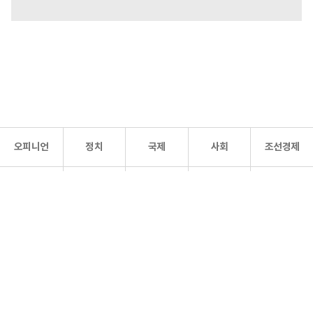
오피니언
정치
국제
사회
조선경제
문화·
조선
스포츠
건강
조선몰
연예
리더스
조선일보 공식 SNS
개인정보처리방침
사이트맵