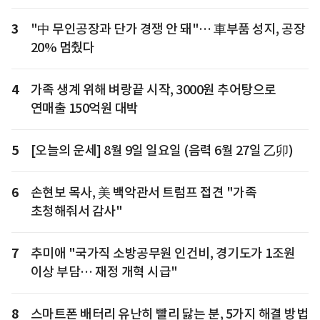
3
"中 무인공장과 단가 경쟁 안 돼"… 車부품 성지, 공장
20% 멈췄다
4
가족 생계 위해 벼랑끝 시작, 3000원 추어탕으로
연매출 150억원 대박
5
[오늘의 운세] 8월 9일 일요일 (음력 6월 27일 乙卯)
6
손현보 목사, 美 백악관서 트럼프 접견 "가족
초청해줘서 감사"
7
추미애 "국가직 소방공무원 인건비, 경기도가 1조원
이상 부담… 재정 개혁 시급"
8
스마트폰 배터리 유난히 빨리 닳는 분, 5가지 해결 방법