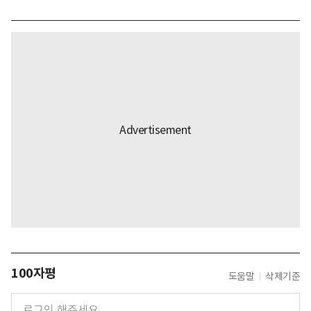
100자평
도움말
삭제기준