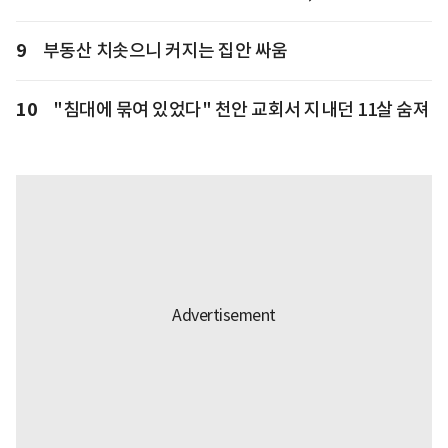
9
부동산 치솟으니 커지는 집안 싸움
10
"침대에 묶여 있었다" 천안 교회서 지내던 11살 숨져