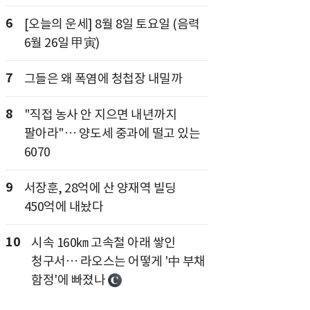
6
[오늘의 운세] 8월 8일 토요일 (음력
6월 26일 甲寅)
7
그들은 왜 폭염에 청첩장 내밀까
8
"직접 농사 안 지으면 내년까지
팔아라"… 양도세 중과에 떨고 있는
6070
9
서장훈, 28억에 산 양재역 빌딩
450억에 내놨다
10
시속 160㎞ 고속철 아래 쌓인
청구서… 라오스는 어떻게 '中 부채
함정'에 빠졌나