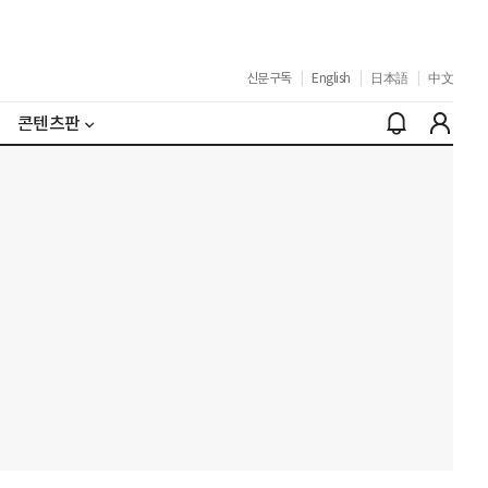
신문구독
|
English
|
日本語
|
中文
콘텐츠판