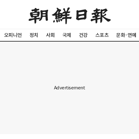
오피니언
정치
사회
국제
건강
스포츠
문화·연예