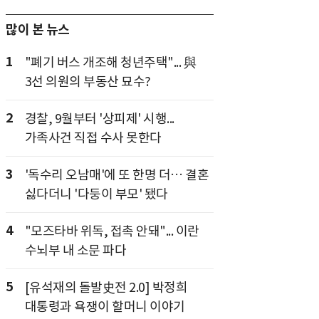
많이 본 뉴스
1
"폐기 버스 개조해 청년주택"... 與
3선 의원의 부동산 묘수?
2
경찰, 9월부터 '상피제' 시행...
가족사건 직접 수사 못한다
3
'독수리 오남매'에 또 한명 더… 결혼
싫다더니 '다둥이 부모' 됐다
4
"모즈타바 위독, 접촉 안돼"... 이란
수뇌부 내 소문 파다
5
[유석재의 돌발史전 2.0] 박정희
대통령과 욕쟁이 할머니 이야기