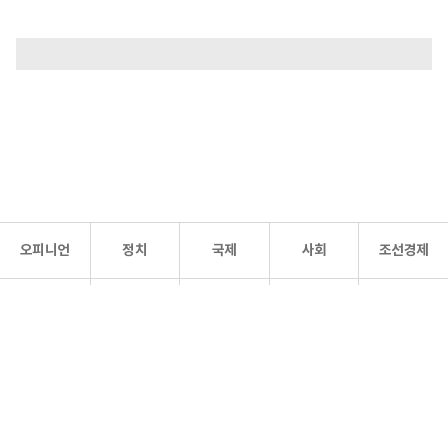
오피니언
정치
국제
사회
조선경제
문화·
조선
스포츠
건강
조선몰
연예
리더스
조선일보 공식 SNS