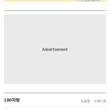
100자평
도움말
삭제기준