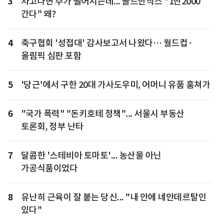
3
자고나면 주가 떨어지는데... 골드만삭스 "1만2000
간다" 왜?
4
축구협회 '성접대' 감사보고서 나왔다… 월드컵·
올림픽 심판 포함
5
'당근'에서 구한 20대 가사도우미, 어머니 유품 훔쳐가
6
"국가 폭력" "돈키호테 정책"... 서울시 부동산
토론회, 정부 난타
7
달콤한 '스테비아 토마토'... 농산물 아닌
가공식품이었다
8
유난히 근육이 잘 붙는 당신... "내 안에 네안데르탈인
있다"