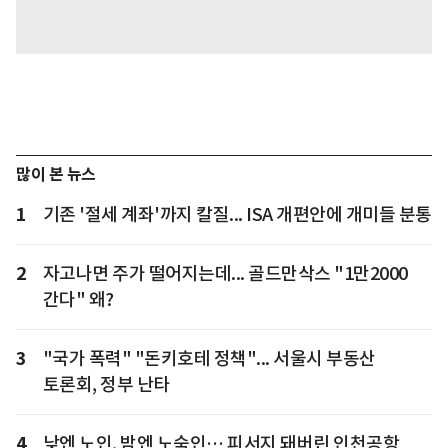
많이 본 뉴스
1
기존 '절세 계좌'까지 칼질... ISA 개편안에 개미들 분통
2
자고나면 주가 떨어지는데... 골드만삭스 "1만2000
간다" 왜?
3
"국가 폭력" "돈키호테 정책"... 서울시 부동산
토론회, 정부 난타
4
낮엔 노인, 밤엔 노숙인… 피서지 돼버린 인천공항