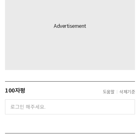
100자평
도움말
삭제기준