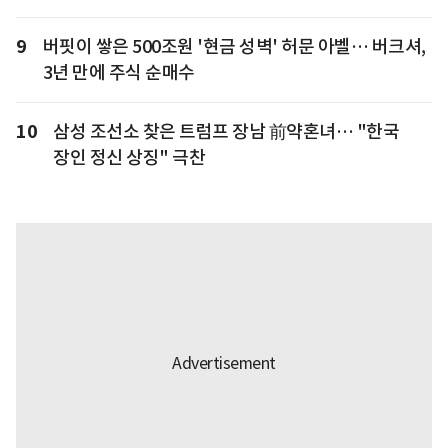
9
버핏이 쌓은 500조원 '현금 성벽' 허문 아벨… 버크셔,
3년 만에 주식 순매수
10
삼성 조선소 찾은 트럼프 장남 前약혼녀… "한국
장인 정신 상징" 극찬