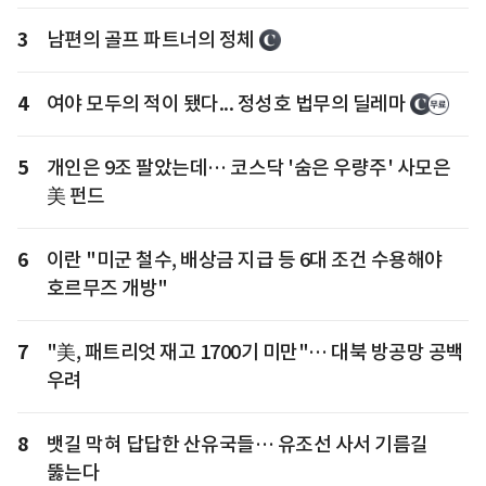
3
남편의 골프 파트너의 정체
4
여야 모두의 적이 됐다... 정성호 법무의 딜레마
5
개인은 9조 팔았는데… 코스닥 '숨은 우량주' 사모은
美 펀드
6
이란 "미군 철수, 배상금 지급 등 6대 조건 수용해야
호르무즈 개방"
7
"美, 패트리엇 재고 1700기 미만"… 대북 방공망 공백
우려
8
뱃길 막혀 답답한 산유국들… 유조선 사서 기름길
뚫는다