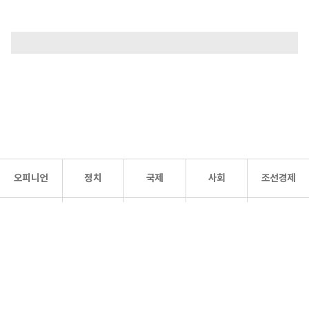
오피니언
정치
국제
사회
조선경제
문화·
조선
스포츠
건강
조선몰
연예
리더스
조선일보 공식 SNS