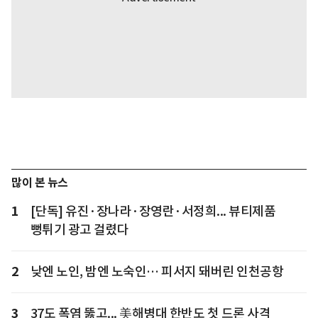
많이 본 뉴스
1
[단독] 유진·장나라·장영란·서정희... 뷰티제품
뻥튀기 광고 걸렸다
2
낮엔 노인, 밤엔 노숙인… 피서지 돼버린 인천공항
3
37도 폭염 뚫고... 美해병대 한반도 첫 드론 사격