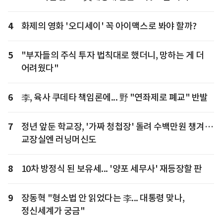
4
화제의 영화 '오디세이' 꼭 아이맥스로 봐야 할까?
5
"부자들의 주식 투자 법칙대로 했더니, 망하는 게 더
어려웠다"
6
李, 육사 쿠데타 책임론에... 野 "연좌제로 폐교" 반발
7
정년 앞둔 학교장, '가짜 청첩장' 돌려 수백만원 챙겨…
교장실엔 러닝머신도
8
10차 방정식 된 보유세... '양포 세무사' 재등장할 판
9
장동혁 "형소법 안 읽었다는 李... 대통령 맞나,
정신세계가 궁금"