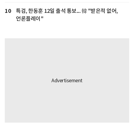
10
특검, 한동훈 12일 출석 통보... 韓 "받은적 없어,
언론플레이"