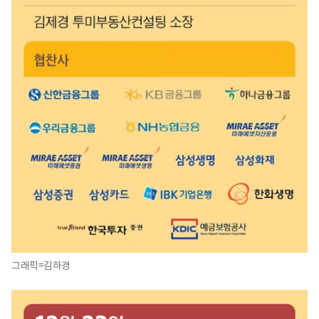
그래픽=김하경