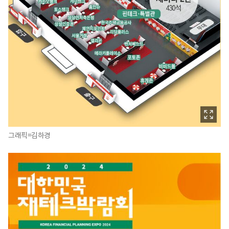
그래픽=김하경