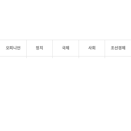
오피니언
정치
국제
사회
조선경제
문화·
조선
스포츠
건강
조선몰
연예
리더스
조선일보 공식 SNS
개인정보처리방침
사이트맵
Copyright 조선일보 All rights reserved. 무단 전재 및 재배포 금지.