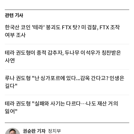
관련 기사
한국산 코인 '테라' 붕괴도 FTX 탓? 미 검찰, FTX 조작
여부 조사
테라 권도형이 종적 감추자, 두나무 이석우가 칭찬받은
사연
루나 권도형 "난 싱가포르에 있다...감옥 간다고? 인생은
길다"
테라 권도형 "실패와 사기는 다르다…나도 재산 거의
잃어"
권순완 기자
정치부