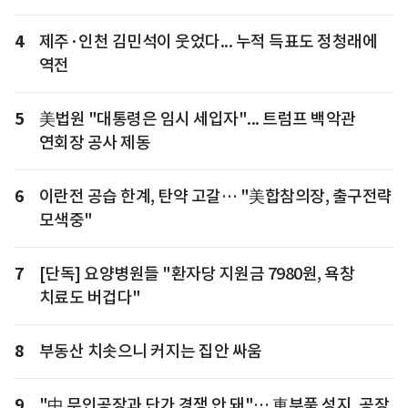
4
제주·인천 김민석이 웃었다... 누적 득표도 정청래에
역전
5
美법원 "대통령은 임시 세입자"... 트럼프 백악관
연회장 공사 제동
6
이란전 공습 한계, 탄약 고갈… "美합참의장, 출구전략
모색중"
7
[단독] 요양병원들 "환자당 지원금 7980원, 욕창
치료도 버겁다"
8
부동산 치솟으니 커지는 집안 싸움
9
"中 무인공장과 단가 경쟁 안 돼"… 車부품 성지, 공장