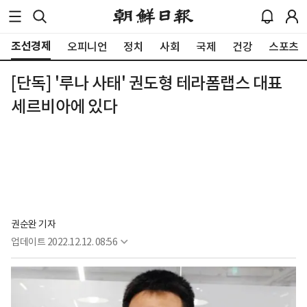
조선경제
오피니언
정치
사회
국제
건강
스포츠
[단독] '루나 사태' 권도형 테라폼랩스 대표
세르비아에 있다
권순완 기자
업데이트
2022.12.12. 08:56