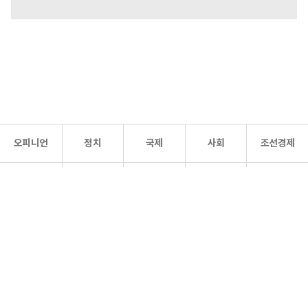
오피니언
정치
국제
사회
조선경제
문화·
조선
스포츠
건강
조선몰
연예
리더스
조선일보 공식 SNS
개인정보처리방침
사이트맵