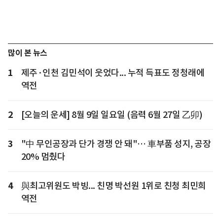
많이 본 뉴스
1
제주·인천 김민석이 웃었다... 누적 득표도 정청래에
역전
2
[오늘의 운세] 8월 9일 일요일 (음력 6월 27일 乙卯)
3
"中 무인공장과 단가 경쟁 안 돼"… 車부품 성지, 공장
20% 멈췄다
4
與최고위원도 박빙... 친명 박선원 1위로 친청 최민희
역전