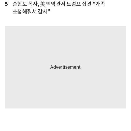
5
손현보 목사, 美 백악관서 트럼프 접견 "가족
초청해줘서 감사"