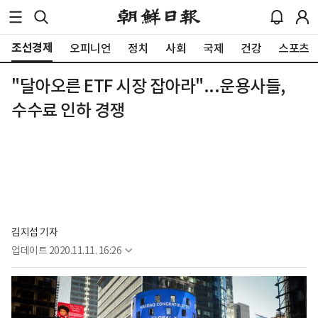
조선경제
오피니언
정치
사회
국제
건강
스포츠
"달아오른 ETF 시장 잡아라"...운용사들,
수수료 인하 경쟁
김지섭 기자
업데이트
2020.11.11. 16:26