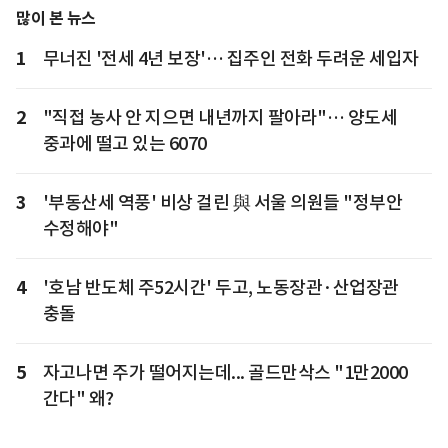
많이 본 뉴스
1
무너진 '전세 4년 보장'… 집주인 전화 두려운 세입자
2
"직접 농사 안 지으면 내년까지 팔아라"… 양도세
중과에 떨고 있는 6070
3
'부동산세 역풍' 비상 걸린 與 서울 의원들 "정부안
수정해야"
4
'호남 반도체 주52시간' 두고, 노동장관·산업장관
충돌
5
자고나면 주가 떨어지는데... 골드만삭스 "1만2000
간다" 왜?