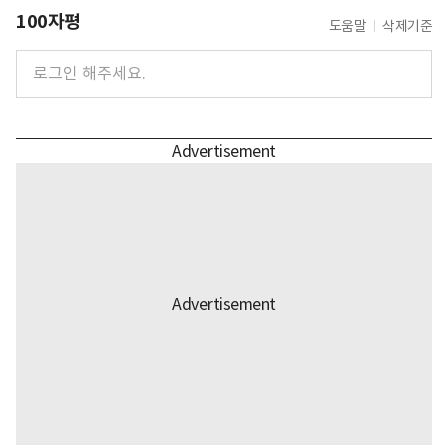
100자평
도움말
삭제기준