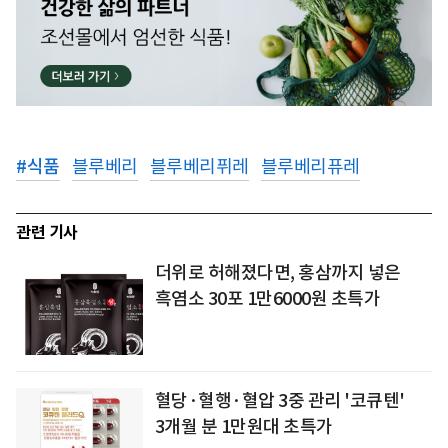
#
식품
블루베리
블루베리퓌레
블루베리퓨레
관련 기사
더위로 허해졌다면, 홍삼까지 넣은
흑염소 30포 1만6000원 초특가
혈당·혈행·혈압 3중 관리 '코큐텐'
3개월 분 1만원대 초특가