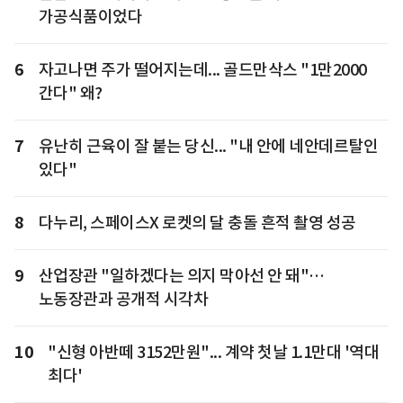
가공식품이었다
6
자고나면 주가 떨어지는데... 골드만삭스 "1만2000
간다" 왜?
7
유난히 근육이 잘 붙는 당신... "내 안에 네안데르탈인
있다"
8
다누리, 스페이스X 로켓의 달 충돌 흔적 촬영 성공
9
산업장관 "일하겠다는 의지 막아선 안 돼"…
노동장관과 공개적 시각차
10
"신형 아반떼 3152만원"... 계약 첫날 1.1만대 '역대
최다'