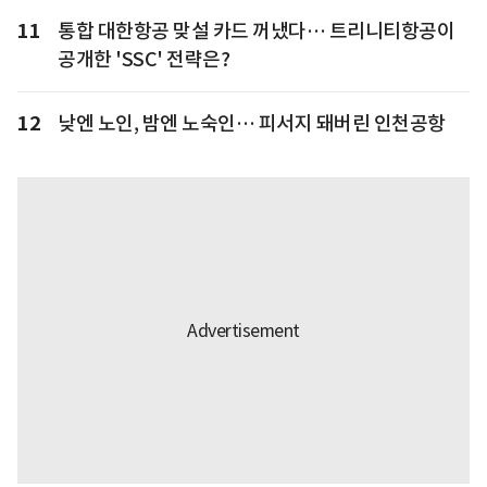
11
통합 대한항공 맞설 카드 꺼냈다… 트리니티항공이
공개한 'SSC' 전략은?
12
낮엔 노인, 밤엔 노숙인… 피서지 돼버린 인천공항