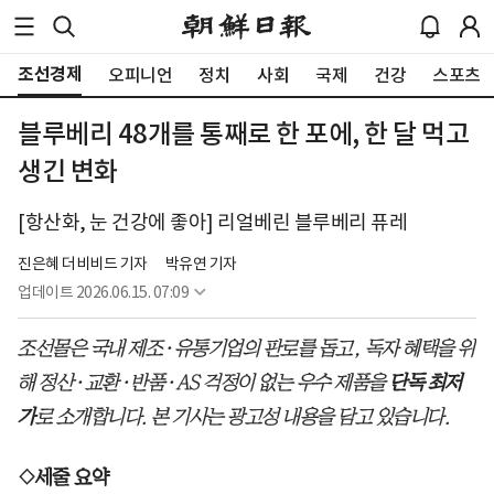
조선경제
오피니언
정치
사회
국제
건강
스포츠
블루베리 48개를 통째로 한 포에, 한 달 먹고
생긴 변화
[항산화, 눈 건강에 좋아] 리얼베린 블루베리 퓨레
진은혜 더비비드 기자
박유연 기자
업데이트
2026.06.15. 07:09
조선몰은 국내 제조·유통기업의 판로를 돕고, 독자 혜택을 위
해 정산·교환·반품·AS 걱정이 없는 우수 제품을
단독 최저
가
로 소개합니다. 본 기사는 광고성 내용을 담고 있습니다.
◇세줄 요약