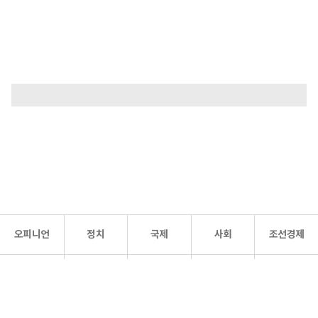
오피니언
정치
국제
사회
조선경제
문화·
조선
스포츠
건강
조선몰
연예
리더스