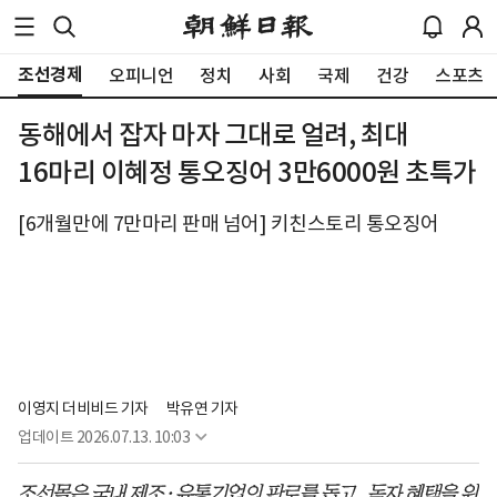
조선경제
오피니언
정치
사회
국제
건강
스포츠
동해에서 잡자 마자 그대로 얼려, 최대
16마리 이혜정 통오징어 3만6000원 초특가
[6개월만에 7만마리 판매 넘어] 키친스토리 통오징어
이영지 더비비드 기자
박유연 기자
업데이트
2026.07.13. 10:03
조선몰은 국내 제조·유통기업의 판로를 돕고, 독자 혜택을 위