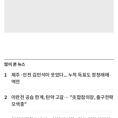
많이 본 뉴스
1
제주·인천 김민석이 웃었다... 누적 득표도 정청래에
역전
2
이란전 공습 한계, 탄약 고갈… "美합참의장, 출구전략
모색중"