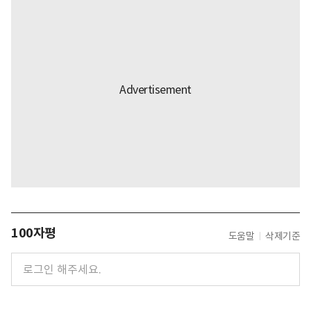
100자평
도움말
삭제기준