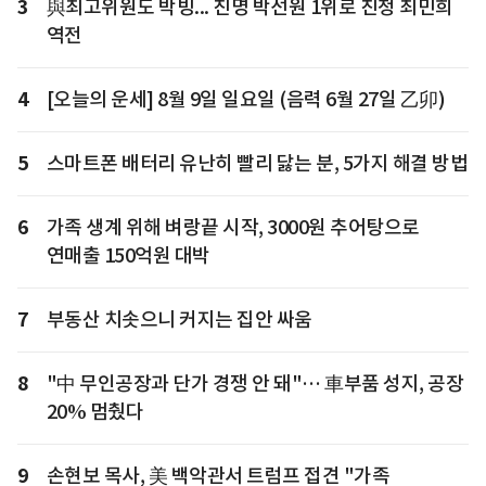
3
與최고위원도 박빙... 친명 박선원 1위로 친청 최민희
역전
4
[오늘의 운세] 8월 9일 일요일 (음력 6월 27일 乙卯)
5
스마트폰 배터리 유난히 빨리 닳는 분, 5가지 해결 방법
6
가족 생계 위해 벼랑끝 시작, 3000원 추어탕으로
연매출 150억원 대박
7
부동산 치솟으니 커지는 집안 싸움
8
"中 무인공장과 단가 경쟁 안 돼"… 車부품 성지, 공장
20% 멈췄다
9
손현보 목사, 美 백악관서 트럼프 접견 "가족