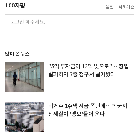
100자평
도움말
삭제기준
많이 본 뉴스
"5억 투자금이 13억 빚으로"… 창업
실패하자 3중 청구서 날아왔다
비거주 1주택 세금 폭탄에… 학군지
전세살이 '맹모'들이 운다