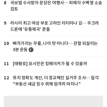
8
국보법 수사받자 문닫은 여행사… 피해자 수백명 소송
검토
9
러시아 최고 여성 부호 고려인 타티야나 김… 우크라
드론에 '유통제국' 흔들
10
삐걱거리는 무릎, 나이 탓 아니다… 관절 되살리는
3분 운동
11
[태평로] 유시민은 킹메이커가 될 수 있을까
12
위치 정확도 개선, 더 정교해진 실거주 조사… 일각
"부동산 세금 징수 위해 엄격히 따지나"