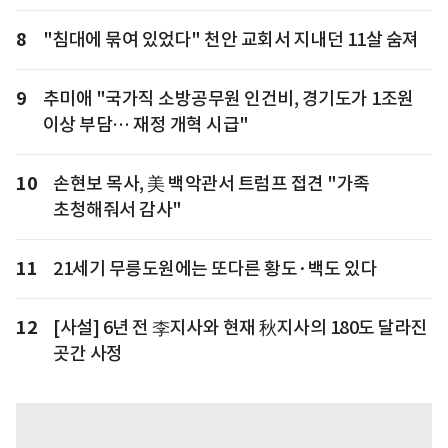
8
"침대에 묶여 있었다" 천안 교회서 지내던 11살 숨져
9
추미애 "국가직 소방공무원 인건비, 경기도가 1조원
이상 부담… 재정 개혁 시급"
10
손현보 목사, 美 백악관서 트럼프 접견 "가족
초청해줘서 감사"
11
21세기 무릉도원에는 또다른 황도·백도 있다
12
[사설] 6년 전 李지사와 현재 秋지사의 180도 달라진
곳간 사정