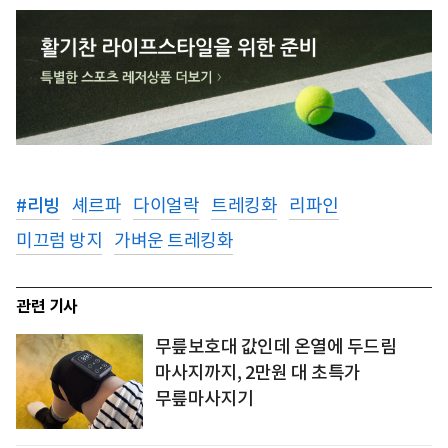
#
리빙
셰르파
다이얼락
트레킹화
리파인
미끄럼 방지
가벼운 트레킹화
관련 기사
무릎보호대 값인데 온열에 두드림
마사지까지, 2만원 대 초특가
무릎마사지기