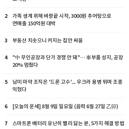
2
가족 생계 위해 벼랑끝 시작, 3000원 추어탕으로
연매출 150억원 대박
3
부동산 치솟으니 커지는 집안 싸움
4
"中 무인공장과 단가 경쟁 안 돼"… 車부품 성지, 공장
20% 멈췄다
5
남미 마약 조직은 '드론 고수'... 우크라 용병 뛰며 조종
익혔다
6
[오늘의 운세] 8월 9일 일요일 (음력 6월 27일 乙卯)
7
스마트폰 배터리 유난히 빨리 닳는 분, 5가지 해결 방법