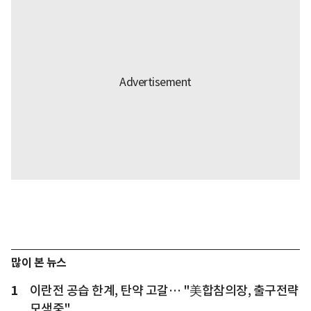
많이 본 뉴스
1
이란전 공습 한계, 탄약 고갈… "美합참의장, 출구전략
모색중"