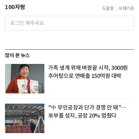
100자평
도움말
삭제기준
많이 본 뉴스
가족 생계 위해 벼랑끝 시작, 3000원
추어탕으로 연매출 150억원 대박
"中 무인공장과 단가 경쟁 안 돼"…
車부품 성지, 공장 20% 멈췄다