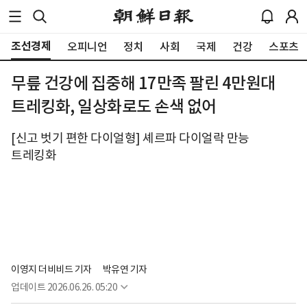
조선경제
오피니언
정치
사회
국제
건강
스포츠
무릎 건강에 집중해 17만족 팔린 4만원대
트레킹화, 일상화로도 손색 없어
[신고 벗기 편한 다이얼형] 셰르파 다이얼락 만능
트레킹화
이영지 더비비드 기자
박유연 기자
업데이트
2026.06.26. 05:20