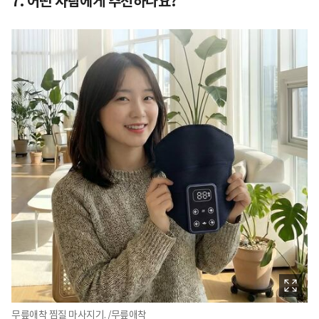
7. 어떤 사람에게 추천하나요?
무릎애착 찜질 마사지기. /무릎애착