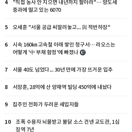
4
"직접 농사 안 지으면 내년까지 팔아라"… 양도세
중과에 떨고 있는 6070
5
오세훈 "서울 공급 씨말려놓고... 與 적반하장"
6
시속 160㎞ 고속철 아래 쌓인 청구서… 라오스는
어떻게 '中 부채 함정'에 빠졌나
7
서울 40도 넘었다... 30년 만에 가장 뜨거운 입추
8
서장훈, 28억에 산 양재역 빌딩 450억에 내놨다
9
집주인 전화가 두려운 세입자들
10
조폭 수용자 뇌물받고 불닭 소스 건넨 교도관, 1심
징역 7년