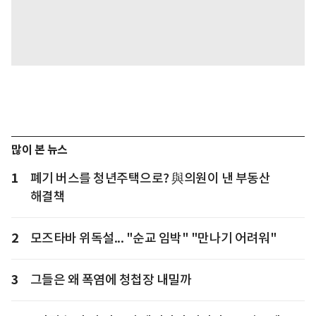
많이 본 뉴스
1
폐기 버스를 청년주택으로? 與의원이 낸 부동산
해결책
2
모즈타바 위독설... "순교 임박" "만나기 어려워"
3
그들은 왜 폭염에 청첩장 내밀까