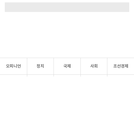
오피니언
정치
국제
사회
조선경제
문화·
조선
스포츠
건강
조선몰
연예
리더스
조선일보 공식 SNS
개인정보처리방침
사이트맵