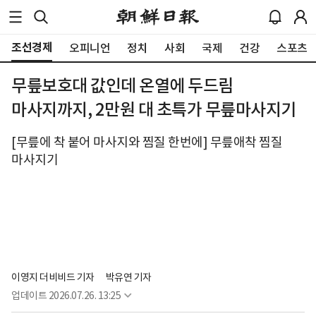
조선경제
오피니언
정치
사회
국제
건강
스포츠
무릎보호대 값인데 온열에 두드림
마사지까지, 2만원 대 초특가 무릎마사지기
[무릎에 착 붙어 마사지와 찜질 한번에] 무릎애착 찜질
마사지기
이영지 더비비드 기자
박유연 기자
업데이트
2026.07.26. 13:25