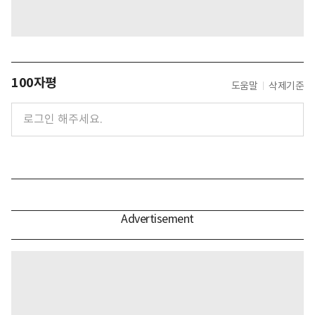
100자평
도움말
삭제기준