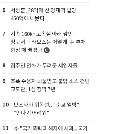
6
서장훈, 28억에 산 양재역 빌딩
450억에 내놨다
7
시속 160㎞ 고속철 아래 쌓인
청구서… 라오스는 어떻게 '中 부채
함정'에 빠졌나
8
집주인 전화가 두려운 세입자들
9
조폭 수용자 뇌물받고 불닭 소스 건넨
교도관, 1심 징역 7년
10
모즈타바 위독설... "순교 임박"
"만나기 어려워"
11
李 "국가폭력 피해자에 사과... 국가