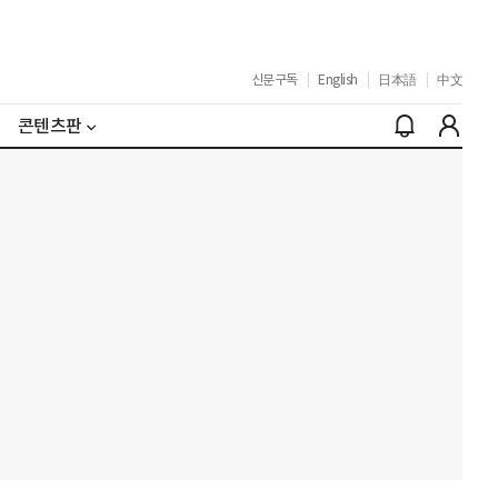
신문구독
|
English
|
日本語
|
中文
콘텐츠판