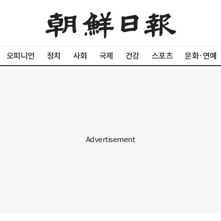
오피니언
정치
사회
국제
건강
스포츠
문화·연예