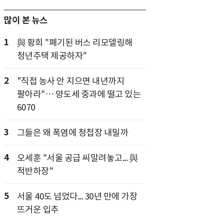
많이 본 뉴스
1
與 황희 "폐기된 버스 리모델링해
청년주택 제공하자"
2
"직접 농사 안 지으면 내년까지
팔아라"… 양도세 중과에 떨고 있는
6070
3
그들은 왜 폭염에 청첩장 내밀까
4
오세훈 "서울 공급 씨말려놓고... 與
적반하장"
5
서울 40도 넘었다... 30년 만에 가장
뜨거운 입추