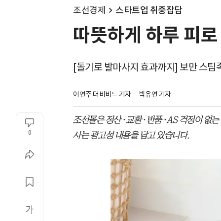
조선경제
스타트업 취중잡담
따뜻하게 하루 피로 
[돌기로 발마사지 효과까지] 보만 스팀족
이연주 더비비드 기자
박유연 기자
조선몰은 정산·교환·반품·AS 걱정이 없는
0
사는 광고성 내용을 담고 있습니다.