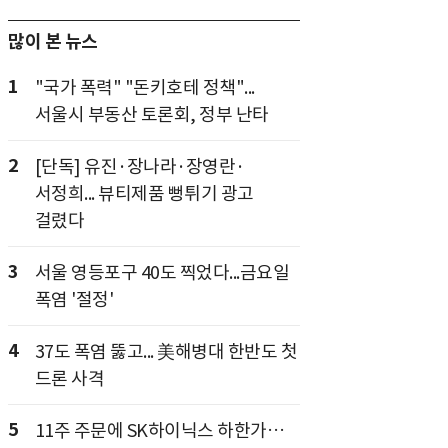
많이 본 뉴스
1
"국가 폭력" "돈키호테 정책"...
서울시 부동산 토론회, 정부 난타
2
[단독] 유진·장나라·장영란·
서정희... 뷰티제품 뻥튀기 광고
걸렸다
3
서울 영등포구 40도 찍었다...금요일
폭염 '절정'
4
37도 폭염 뚫고... 美해병대 한반도 첫
드론 사격
5
11주 주문에 SK하이닉스 하한가…