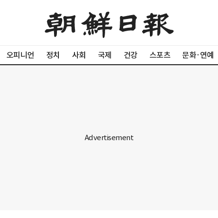
오피니언
정치
사회
국제
건강
스포츠
문화·연예