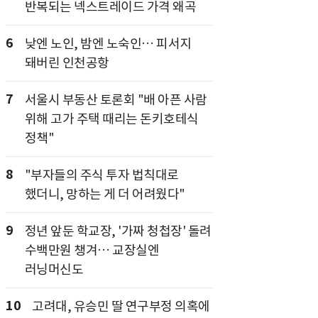
반복되는 넥스트레이드 가격 왜곡
6
낮엔 노인, 밤엔 노숙인… 피서지
돼버린 인천공항
7
서울시 부동산 토론회 "배 아픈 사람
위해 고가 주택 때리는 돈키호테식
정책"
8
"부자들의 주식 투자 법칙대로
했더니, 망하는 게 더 어려웠다"
9
정년 앞둔 학교장, '가짜 청첩장' 돌려
수백만원 챙겨… 교장실엔
러닝머신도
10
고려대, 유승민 딸 연구부정 의혹에