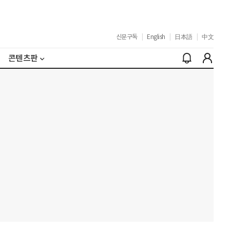
신문구독
|
English
|
日本語
|
中文
콘텐츠판