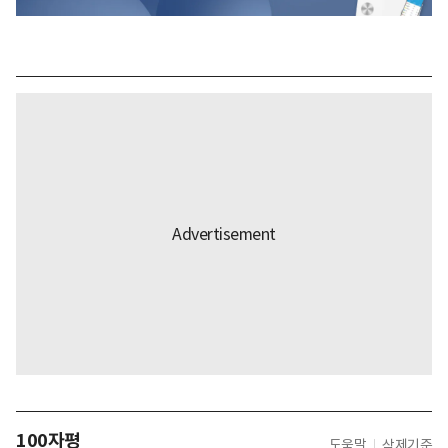
100자평
도움말
삭제기준