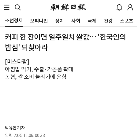
조선경제
오피니언
정치
사회
국제
건강
스포츠
커피 한 잔이면 일주일치 쌀값… '한국인의
밥심' 되찾아라
[미스타팜]
아침밥 먹기, 수출·가공품 확대
농협, 쌀 소비 늘리기에 온힘
박유연 기자
입력
2025.11.06. 00:38