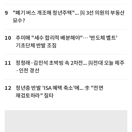
9
"폐기 버스 개조해 청년주택"... 與 3선 의원의 부동산
묘수?
10
추미애 "세수 합리적 배분해야"… '반도체 벨트'
기초단체 반발 조짐
11
정청래·김민석 초박빙 속 2차전... 與전대 오늘 제주
·인천 경선
12
청년층 반발 'ISA 혜택 축소'에... 李 "전면
재검토하라" 질타