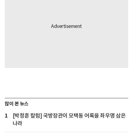
많이 본 뉴스
1
[박정훈 칼럼] 국방장관이 모택동 어록을 좌우명 삼은
나라