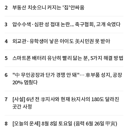
2
부동산 치솟으니 커지는 '집'안싸움
3
압수수색·심판 성 접대 논란... 축구협회, 고개 숙였다
4
외교관·유학생이 낳은 아이도 美시민권 못 받아
5
스마트폰 배터리 유난히 빨리 닳는 분, 5가지 해결 방법
6
"中 무인공장과 단가 경쟁 안 돼"… 車부품 성지, 공장
20% 멈췄다
7
[사설] 6년 전 李지사와 현재 秋지사의 180도 달라진
곳간 사정
8
[오늘의 운세] 8월 8일 토요일 (음력 6월 26일 甲寅)