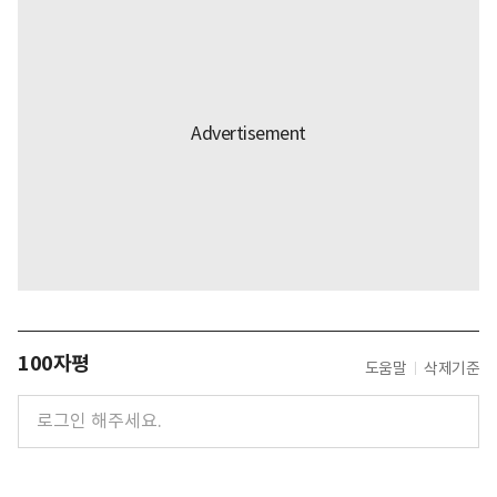
100자평
도움말
삭제기준