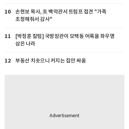
10
손현보 목사, 美 백악관서 트럼프 접견 "가족
초청해줘서 감사"
11
[박정훈 칼럼] 국방장관이 모택동 어록을 좌우명
삼은 나라
12
부동산 치솟으니 커지는 집안 싸움