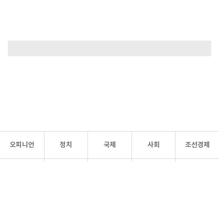
오피니언
정치
국제
사회
조선경제
문화·
조선
스포츠
건강
조선몰
연예
리더스
조선일보 공식 SNS