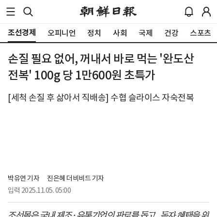
조선경제
오피니언
정치
사회
국제
건강
스포츠
손질 필요 없어, 꺼내서 바로 먹는 '완도산
전복' 100g 당 1만600원 초특가
[세척 손질 후 삶아서 직배송] 수협 슬라이스 자숙전복
박유연 기자
진은혜 더비비드 기자
입력
2025.11.05. 05:00
조선몰은 국내 제조·유통기업의 판로를 돕고, 독자 혜택을 위