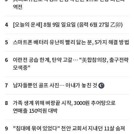
역전
4
[오늘의 운세] 8월 9일 일요일 (음력 6월 27일 乙卯)
5
스마트폰 배터리 유난히 빨리 닳는 분, 5가지 해결 방법
6
이란전 공습 한계, 탄약 고갈… "美합참의장, 출구전략
모색중"
7
남자들뿐인 골프 사진… 아내가 놓친 것
8
가족 생계 위해 벼랑끝 시작, 3000원 추어탕으로
연매출 150억원 대박
9
"침대에 묶여 있었다" 천안 교회서 지내던 11살 숨져