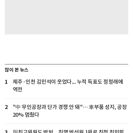
많이 본 뉴스
1
제주·인천 김민석이 웃었다... 누적 득표도 정청래에
역전
2
"中 무인공장과 단가 경쟁 안 돼"… 車부품 성지, 공장
20% 멈췄다
3
與최고위원도 박빙... 친명 박선원 1위로 친청 최민희