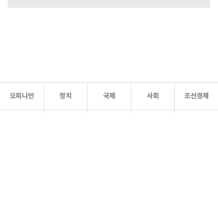
오피니언
정치
국제
사회
조선경제
문화·
조선
스포츠
건강
조선몰
연예
리더스
조선일보 공식 SNS
개인정보처리방침
사이트맵