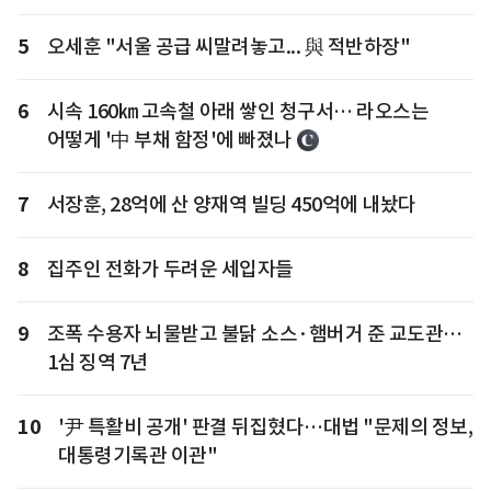
5
오세훈 "서울 공급 씨말려놓고... 與 적반하장"
6
시속 160㎞ 고속철 아래 쌓인 청구서… 라오스는
어떻게 '中 부채 함정'에 빠졌나
7
서장훈, 28억에 산 양재역 빌딩 450억에 내놨다
8
집주인 전화가 두려운 세입자들
9
조폭 수용자 뇌물받고 불닭 소스·햄버거 준 교도관…
1심 징역 7년
10
'尹 특활비 공개' 판결 뒤집혔다…대법 "문제의 정보,
대통령기록관 이관"