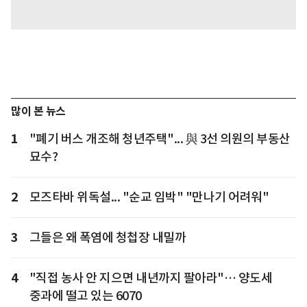
많이 본 뉴스
1
"폐기 버스 개조해 청년주택"... 與 3선 의원의 부동산
묘수?
2
모즈타바 위독설... "순교 임박" "만나기 어려워"
3
그들은 왜 폭염에 청첩장 내밀까
4
"직접 농사 안 지으면 내년까지 팔아라"… 양도세
중과에 떨고 있는 6070