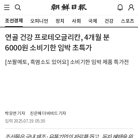
조선경제
오피니언
정치
사회
국제
건강
스포츠
연골 건강 프로테오글리칸, 4개월 분
6000원 소비기한 임박 초특가
[쏘팔메토, 흑염소도 있어요] 소비기한 임박 제품 특가전
박유연 기자
진은혜 더비비드 기자
입력
2025.07.19. 05:30
조선몰은 국내 제조·유통기업의 판로를 돕고, 독자 혜택을 위