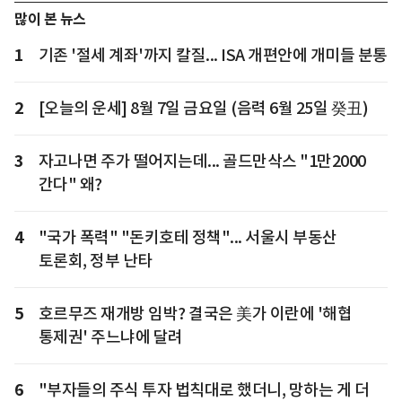
많이 본 뉴스
1
기존 '절세 계좌'까지 칼질... ISA 개편안에 개미들 분통
2
[오늘의 운세] 8월 7일 금요일 (음력 6월 25일 癸丑)
3
자고나면 주가 떨어지는데... 골드만삭스 "1만2000
간다" 왜?
4
"국가 폭력" "돈키호테 정책"... 서울시 부동산
토론회, 정부 난타
5
호르무즈 재개방 임박? 결국은 美가 이란에 '해협
통제권' 주느냐에 달려
6
"부자들의 주식 투자 법칙대로 했더니, 망하는 게 더