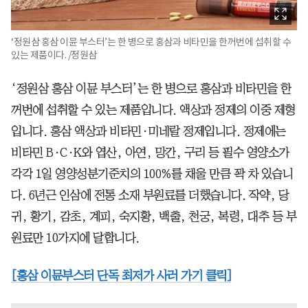
‘정원삼 홍삼 이뮨 부스터’는 한 병으로 홍삼과 비타민을 한꺼번에 섭취할 수
있는 제품이다. /정원삼
‘정원삼 홍삼 이뮨 부스터’는 한 병으로 홍삼과 비타민을 한
꺼번에 섭취할 수 있는 제품입니다. 액상과 정제의 이중 제형
입니다. 홍삼 액상과 비타민·미네랄 정제입니다. 정제에는
비타민 B·C·K와 엽산, 아연, 망간, 구리 등 필수 영양소가
각각 1일 영양성분기준치의 100%를 채울 만큼 꽉 차 있습니
다. 6년근 인삼에 전통 소재 부원료를 더했습니다. 작약, 당
귀, 황기, 감초, 계피, 숙지황, 백출, 천궁, 복령, 대추 등 부
원료만 10가지에 달합니다.
[홍삼 이뮨부스터 단독 최저가 사러 가기 클릭]