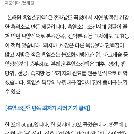
제품이다. /본래원
‘본래원 흑염소진액’은 전라남도 곡성에서 자연 방목한 건강
한 흑염소로 만든 제품입니다. 흑염소는 조선시대 왕들이 즐
겨 먹던 보양식으로 본초강목, 신약본초 등 고서에도 그 효능
이 적혀 있습니다. 돼지나 소 같은 다른 육류보다 단백질이
많고 지방은 적은 흑염소는 불포화지방산과 철, 마그네슘 등
영양성분이 풍부하죠. 본래원 흑염소진액은 대추, 생강, 참
당귀, 천궁, 숙지황 등 16가지의 원료를 전통 방식으로 배합
했습니다. 흑염소 특유의 누린내를 잡아서 진한 풍미를 느낄
수 있죠.
[흑염소진액 단독 최저가 사러 가기 클릭]
한 포에 50mL입니다. 한 상자에 30포 들었습니다. 하루에 1
~2회 하나씩 식전, 식후 관계없이 먹으면 됩니다. 소비기한