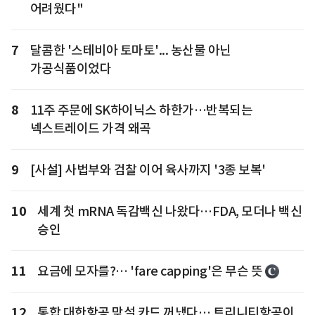
어려웠다"
7
달콤한 '스테비아 토마토'... 농산물 아닌
가공식품이었다
8
11주 주문에 SK하이닉스 하한가…반복되는
넥스트레이드 가격 왜곡
9
[사설] 사법부와 검찰 이어 육사까지 '3종 보복'
10
세계 첫 mRNA 독감백신 나왔다…FDA, 모더나 백신
승인
11
요금에 모자를?… 'fare capping'은 무슨 뜻
12
통합 대한항공 맞설 카드 꺼냈다… 트리니티항공이