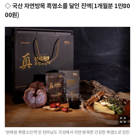
◇ 국산 자연방목 흑염소를 달인 진액(1개월분 1만80
00원)
‘본래원 흑염소진액’은 전라남도 곡성에서 자연 방목한 건강한 흑염소로 만든