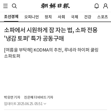
조선경제
오피니언
정치
사회
국제
건강
스포츠
소파에서 시원하게 잠 자는 법, 소파 전용
'냉감 토퍼' 특가 공동구매
[여름을 부탁해] KODMA의 추천, 루네라 하이퍼 쿨링
소파토퍼
박유연 기자
진은혜 더비비드 기자
업데이트
2025.06.25. 05:51