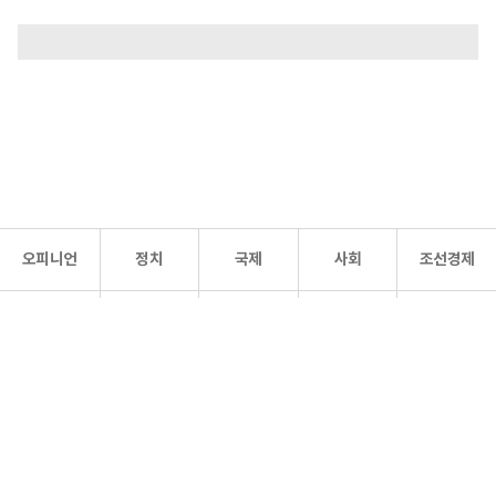
오피니언
정치
국제
사회
조선경제
문화·
조선
스포츠
건강
조선몰
연예
리더스
조선일보 공식 SNS