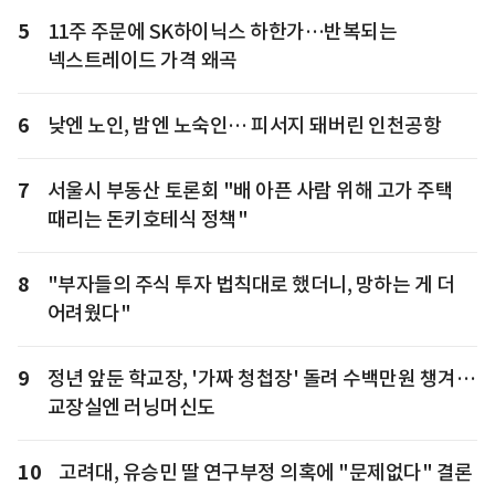
5
11주 주문에 SK하이닉스 하한가…반복되는
넥스트레이드 가격 왜곡
6
낮엔 노인, 밤엔 노숙인… 피서지 돼버린 인천공항
7
서울시 부동산 토론회 "배 아픈 사람 위해 고가 주택
때리는 돈키호테식 정책"
8
"부자들의 주식 투자 법칙대로 했더니, 망하는 게 더
어려웠다"
9
정년 앞둔 학교장, '가짜 청첩장' 돌려 수백만원 챙겨…
교장실엔 러닝머신도
10
고려대, 유승민 딸 연구부정 의혹에 "문제없다" 결론