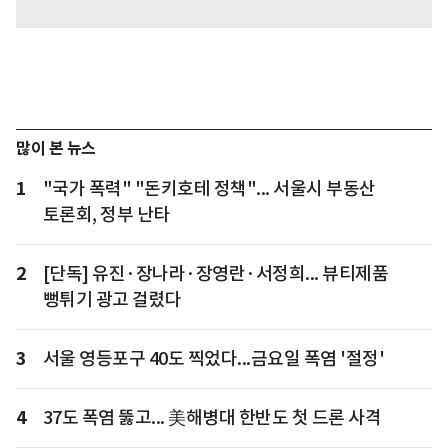
많이 본 뉴스
1
"국가 폭력" "돈키호테 정책"... 서울시 부동산
토론회, 정부 난타
2
[단독] 유진·장나라·장영란·서정희... 뷰티제품
뻥튀기 광고 걸렸다
3
서울 영등포구 40도 찍었다...금요일 폭염 '절정'
4
37도 폭염 뚫고... 美해병대 한반도 첫 드론 사격