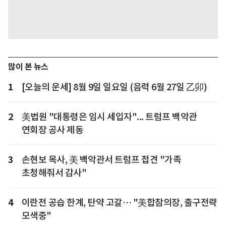
많이 본 뉴스
1
[오늘의 운세] 8월 9일 일요일 (음력 6월 27일 乙卯)
2
美법원 "대통령은 임시 세입자"... 트럼프 백악관
연회장 공사 제동
3
손현보 목사, 美 백악관서 트럼프 접견 "가족
초청해줘서 감사"
4
이란전 공습 한계, 탄약 고갈… "美합참의장, 출구전략
모색중"