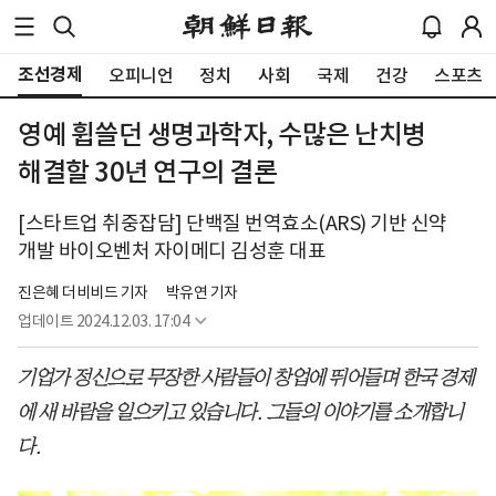
조선경제
오피니언
정치
사회
국제
건강
스포츠
영예 휩쓸던 생명과학자, 수많은 난치병
해결할 30년 연구의 결론
[스타트업 취중잡담] 단백질 번역효소(ARS) 기반 신약
개발 바이오벤처 자이메디 김성훈 대표
진은혜 더비비드 기자
박유연 기자
업데이트
2024.12.03. 17:04
기업가 정신으로 무장한 사람들이 창업에 뛰어들며 한국 경제
에 새 바람을 일으키고 있습니다. 그들의 이야기를 소개합니
다.