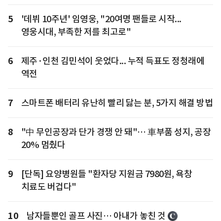
5
'데뷔 10주년' 임영웅, "20여명 팬들로 시작...
영웅시대, 부족한 저를 최고로"
6
제주·인천 김민석이 웃었다... 누적 득표도 정청래에
역전
7
스마트폰 배터리 유난히 빨리 닳는 분, 5가지 해결 방법
8
"中 무인공장과 단가 경쟁 안 돼"… 車부품 성지, 공장
20% 멈췄다
9
[단독] 요양병원들 "환자당 지원금 7980원, 욕창
치료도 버겁다"
10
남자들뿐인 골프 사진… 아내가 놓친 것