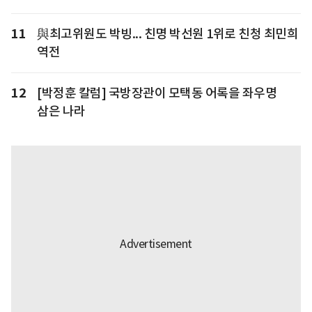
11
與최고위원도 박빙... 친명 박선원 1위로 친청 최민희
역전
12
[박정훈 칼럼] 국방장관이 모택동 어록을 좌우명
삼은 나라