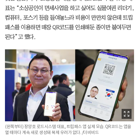
표는 “소상공인이 면세사업을 하고 싶어도 실물여권 리더기,
컴퓨터, 포스기 등을 들여놓느라 비용이 만만치 않은데 트립
패스를 이용하면 매장 QR코드를 인쇄해둔 종이만 붙여두면
된다”고 했다.
(왼쪽부터) 장양호 로드시스템 대표, 트립패스 앱 실제 모습. QR코드는 앱을
열 때마다 계속 새로 생성돼 복제 우려가 없다. /더비비드