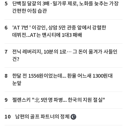
5
단백질 달걀의 3배·밀가루 제로, 노화를 늦추는 가장
간편한 아침 습관
6
'AT 7번 ' 이강인, 상암 5만 관중 앞에서 강렬한
데뷔전...AT는 맨시티에 1대3 패배
7
전닉 레버리지, 10분의 1로… 그 돈이 옮겨가 사들인
건?
8
한달 전 1556원이었는데... 환율 어느새 1300원대
눈앞
9
젤렌스키 "北 5만명 파병... 한국의 지원 절실"
10
남편의 골프 파트너의 정체