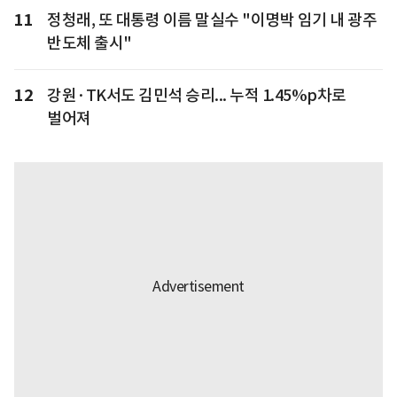
11
정청래, 또 대통령 이름 말실수 "이명박 임기 내 광주
반도체 출시"
12
강원·TK서도 김민석 승리... 누적 1.45%p차로
벌어져