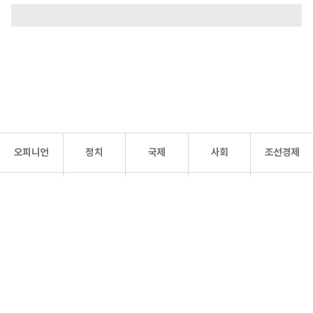
오피니언
정치
국제
사회
조선경제
문화·
조선
스포츠
건강
조선몰
연예
리더스
조선일보 공식 SNS
개인정보처리방침
사이트맵