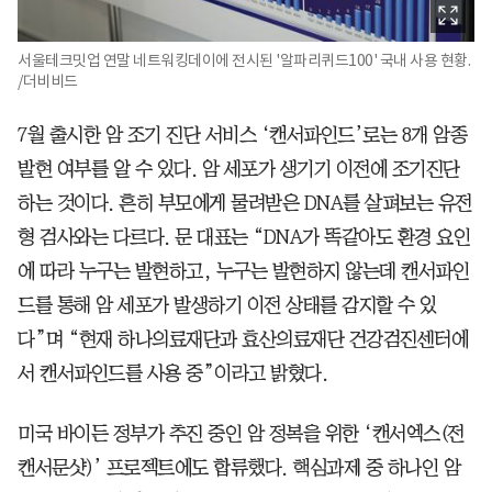
서울테크밋업 연말 네트워킹데이에 전시된 '알파리퀴드100' 국내 사용 현황.
/더비비드
7월 출시한 암 조기 진단 서비스 ‘캔서파인드’로는 8개 암종
발현 여부를 알 수 있다. 암 세포가 생기기 이전에 조기진단
하는 것이다. 흔히 부모에게 물려받은 DNA를 살펴보는 유전
형 검사와는 다르다. 문 대표는 “DNA가 똑같아도 환경 요인
에 따라 누구는 발현하고, 누구는 발현하지 않는데 캔서파인
드를 통해 암 세포가 발생하기 이전 상태를 감지할 수 있
다”며 “현재 하나의료재단과 효산의료재단 건강검진센터에
서 캔서파인드를 사용 중”이라고 밝혔다.
미국 바이든 정부가 추진 중인 암 정복을 위한 ‘캔서엑스(전
캔서문샷)’ 프로젝트에도 합류했다. 핵심과제 중 하나인 암