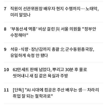
7
직원이 선관위원장 배우자 현지 수행까지… 노태악,
미리 알았나
8
'부동산세 역풍' 비상 걸린 與 서울 의원들 "정부안
수정해야"
9
석유·식량·장난감까지 총괄 北 군수동원총국장,
유일하게 숙청 안 됐다
10
62만세트 판매 넘었다, 뿌리고 30분 후 물로
씻어내니 새 집 같은 욕실과 주방
11
[단독] "AI 시대에 컴공은 주산 배우는 셈… 차라리
취업 잘 되는 철학과로"