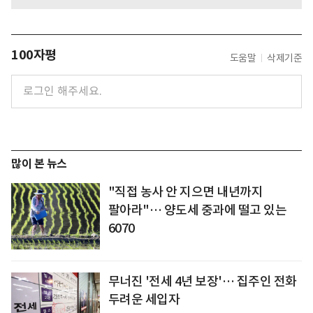
100자평
도움말
삭제기준
많이 본 뉴스
"직접 농사 안 지으면 내년까지
팔아라"… 양도세 중과에 떨고 있는
6070
무너진 '전세 4년 보장'… 집주인 전화
두려운 세입자