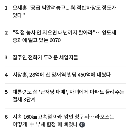
1
오세훈 "공급 씨말려놓고... 與 적반하장도 정도가
있다"
2
"직접 농사 안 지으면 내년까지 팔아라"… 양도세
중과에 떨고 있는 6070
3
집주인 전화가 두려운 세입자들
4
서장훈, 28억에 산 양재역 빌딩 450억에 내놨다
5
대통령도 쓴 '근저당 매매', 자녀에게 아파트 물려주는
절세 3단계
6
시속 160㎞ 고속철 아래 쌓인 청구서… 라오스는
어떻게 '中 부채 함정'에 빠졌나