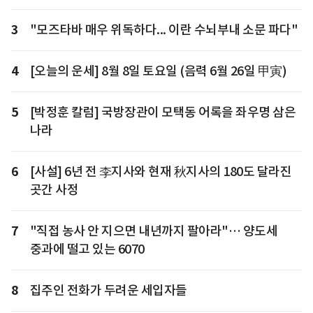
3
"모즈타바 매우 위독하다... 이란 수뇌부내 소문 파다"
4
[오늘의 운세] 8월 8일 토요일 (음력 6월 26일 甲寅)
5
[박정훈 칼럼] 국방장관이 모택동 어록을 좌우명 삼은
나라
6
[사설] 6년 전 李지사와 현재 秋지사의 180도 달라진
곳간 사정
7
"직접 농사 안 지으면 내년까지 팔아라"… 양도세
중과에 떨고 있는 6070
8
집주인 전화가 두려운 세입자들