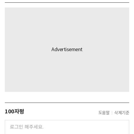
100자평
도움말
삭제기준