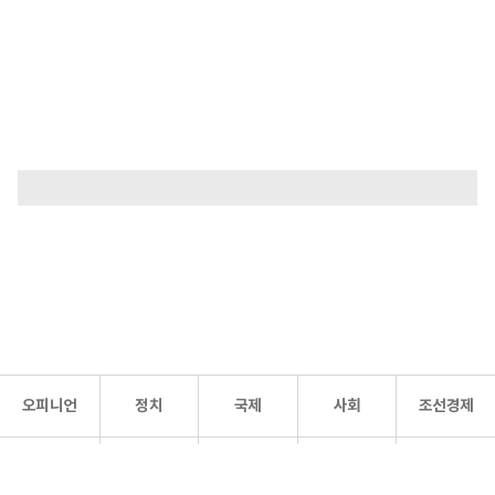
오피니언
정치
국제
사회
조선경제
문화·
조선
스포츠
건강
조선몰
연예
리더스