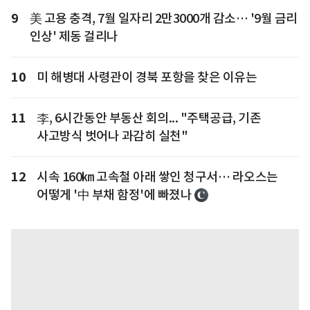
9
美 고용 충격, 7월 일자리 2만3000개 감소… '9월 금리
인상' 제동 걸리나
10
미 해병대 사령관이 경북 포항을 찾은 이유는
11
李, 6시간동안 부동산 회의... "주택공급, 기존
사고방식 벗어나 과감히 실천"
12
시속 160㎞ 고속철 아래 쌓인 청구서… 라오스는
어떻게 '中 부채 함정'에 빠졌나