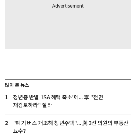
많이 본 뉴스
1
청년층 반발 'ISA 혜택 축소'에... 李 "전면
재검토하라" 질타
2
"폐기 버스 개조해 청년주택"... 與 3선 의원의 부동산
묘수?