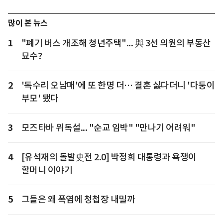
많이 본 뉴스
1
"폐기 버스 개조해 청년주택"... 與 3선 의원의 부동산
묘수?
2
'독수리 오남매'에 또 한명 더… 결혼 싫다더니 '다둥이
부모' 됐다
3
모즈타바 위독설... "순교 임박" "만나기 어려워"
4
[유석재의 돌발史전 2.0] 박정희 대통령과 욕쟁이
할머니 이야기
5
그들은 왜 폭염에 청첩장 내밀까