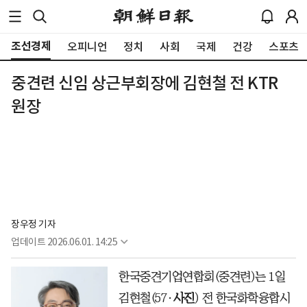
조선경제
오피니언
정치
사회
국제
건강
스포츠
중견련 신임 상근부회장에 김현철 전 KTR
원장
장우정 기자
업데이트
2026.06.01. 14:25
한국중견기업연합회(중견련)는 1일
김현철(57·
사진
) 전 한국화학융합시