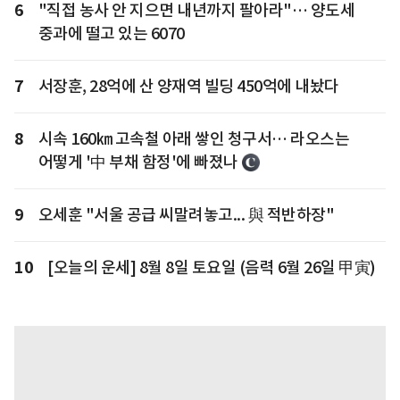
6
"직접 농사 안 지으면 내년까지 팔아라"… 양도세
중과에 떨고 있는 6070
7
서장훈, 28억에 산 양재역 빌딩 450억에 내놨다
8
시속 160㎞ 고속철 아래 쌓인 청구서… 라오스는
어떻게 '中 부채 함정'에 빠졌나
9
오세훈 "서울 공급 씨말려놓고... 與 적반하장"
10
[오늘의 운세] 8월 8일 토요일 (음력 6월 26일 甲寅)