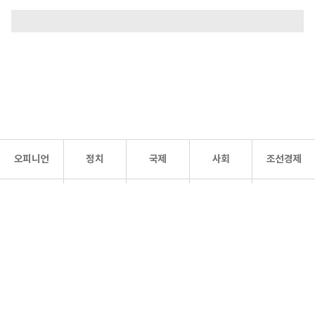
오피니언
정치
국제
사회
조선경제
문화·
조선
스포츠
건강
조선몰
연예
리더스
조선일보 공식 SNS
개인정보처리방침
사이트맵