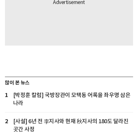
많이 본 뉴스
1
[박정훈 칼럼] 국방장관이 모택동 어록을 좌우명 삼은
나라
2
[사설] 6년 전 李지사와 현재 秋지사의 180도 달라진
곳간 사정