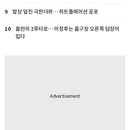
9
밥상 덮친 극한더위… 히트플레이션 공포
10
홈런이 2루타로… 이정후는 홈구장 오른쪽 담장이
밉다