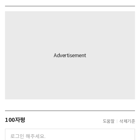
100자평
도움말
삭제기준