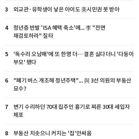
3
외교관·유학생이 낳은 아이도 美시민권 못 받아
4
청년층 반발 'ISA 혜택 축소'에... 李 "전면
재검토하라" 질타
5
'독수리 오남매'에 또 한명 더… 결혼 싫다더니 '다둥이
부모' 됐다
6
"폐기 버스 개조해 청년주택"... 與 3선 의원의 부동산
묘수?
7
변기 수리하던 70대 집주인 흉기로 찌른 30대 세입자
체포
8
부동산 치솟으니 커지는 '집'안싸움