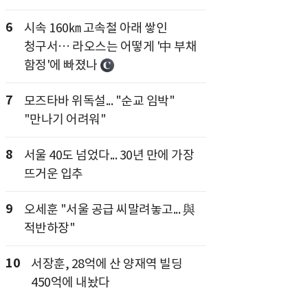
6
시속 160㎞ 고속철 아래 쌓인
청구서… 라오스는 어떻게 '中 부채
함정'에 빠졌나
7
모즈타바 위독설... "순교 임박"
"만나기 어려워"
8
서울 40도 넘었다... 30년 만에 가장
뜨거운 입추
9
오세훈 "서울 공급 씨말려놓고... 與
적반하장"
10
서장훈, 28억에 산 양재역 빌딩
450억에 내놨다