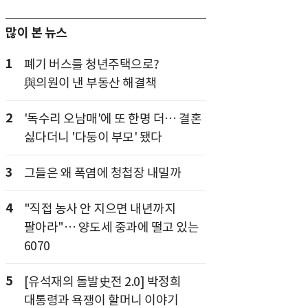
많이 본 뉴스
1
폐기 버스를 청년주택으로?
與의원이 낸 부동산 해결책
2
'독수리 오남매'에 또 한명 더… 결혼
싫다더니 '다둥이 부모' 됐다
3
그들은 왜 폭염에 청첩장 내밀까
4
"직접 농사 안 지으면 내년까지
팔아라"… 양도세 중과에 떨고 있는
6070
5
[유석재의 돌발史전 2.0] 박정희
대통령과 욕쟁이 할머니 이야기