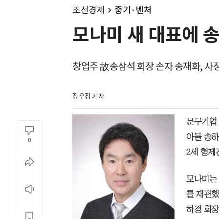
조선경제
중기·벤처
모나미 새 대표에 
창업주 故송삼석 회장 손자 송재화, 사
장우정 기자
문구기업 
아들 송하
0
2세 형제
모나미는 
를 재편했
하경 회장