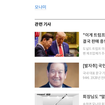
모나미
관련 기사
"이게 트럼프
결국 판매 중
도널드 트럼프 미
펜 제조업체가 주문
[발자취] 국
국내 대표 문구 
94세. 1928년
회장님도 "말 
송하경 모나미 회장