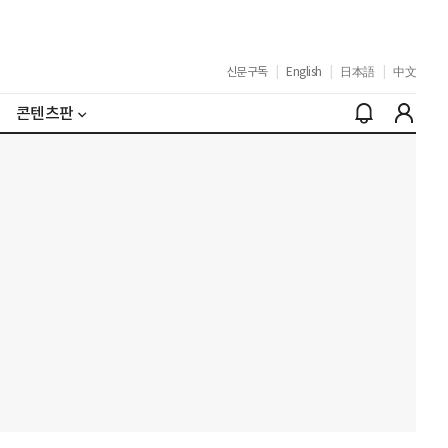
신문구독
|
English
|
日本語
|
中文
콘텐츠판