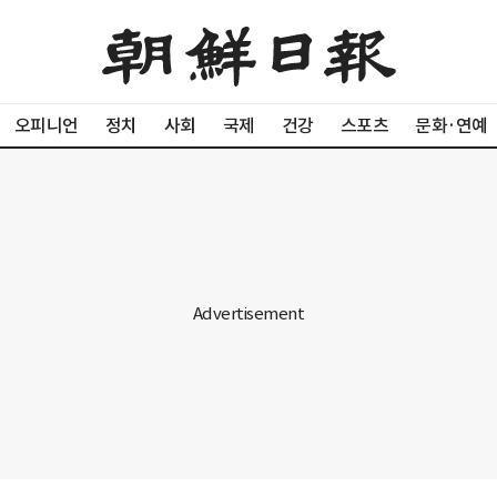
오피니언
정치
사회
국제
건강
스포츠
문화·연예