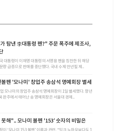
가 탐낸 李대통령 펜?" 주문 폭주에 제조사,
단
국 대통령이 이재명 대통령의 서명용 펜을 칭찬한 뒤 해당
량 급증으로 판매를 중단했다. 국내 수제 만년필 제...
민볼펜 '모나미' 창업주 송삼석 명예회장 별세
기업 모나미의 창업주 송삼석 명예회장이 1일 별세했다. 향년
 전북 완주에서 태어난 송 명예회장은 서울대 경제...
못해".. 모나미 볼펜 '153′ 숫자의 비밀은
이 ‘모나미 153 볼펜’ 이름과 관련, “잉크 노하우보다도 1