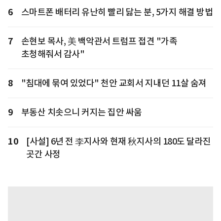
6
스마트폰 배터리 유난히 빨리 닳는 분, 5가지 해결 방법
7
손현보 목사, 美 백악관서 트럼프 접견 "가족
초청해줘서 감사"
8
"침대에 묶여 있었다" 천안 교회서 지내던 11살 숨져
9
부동산 치솟으니 커지는 집안 싸움
10
[사설] 6년 전 李지사와 현재 秋지사의 180도 달라진
곳간 사정