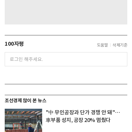
100자평
도움말
삭제기준
조선경제 많이 본 뉴스
"中 무인공장과 단가 경쟁 안 돼"…
車부품 성지, 공장 20% 멈췄다