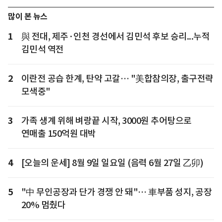
많이 본 뉴스
1
與 전대, 제주·인천 경선에서 김민석 후보 승리...누적
김민석 역전
2
이란전 공습 한계, 탄약 고갈… "美합참의장, 출구전략
모색중"
3
가족 생계 위해 벼랑끝 시작, 3000원 추어탕으로
연매출 150억원 대박
4
[오늘의 운세] 8월 9일 일요일 (음력 6월 27일 乙卯)
5
"中 무인공장과 단가 경쟁 안 돼"… 車부품 성지, 공장
20% 멈췄다