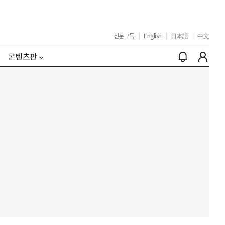
신문구독
|
English
|
日本語
|
中文
콘텐츠판