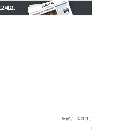
도움말
삭제기준