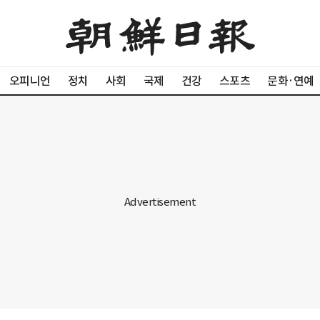
오피니언
정치
사회
국제
건강
스포츠
문화·연예