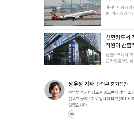
아시아나항공의 사
번, 직급 등의 개
신한카드서 가
직원이 반출
신한카드에서 19
은 자영업자인 신
장우정 기자
산업부 중기팀장
산업부 중기팀장으로 중소벤처기업·소상공
선비즈 공채 1기로 입사해 테크(2010·20
입했습니다.