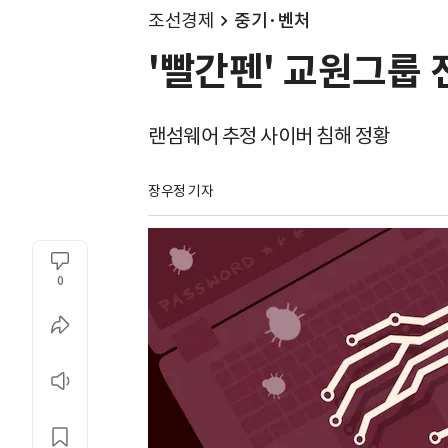
조선경제
중기·벤처
'빨간펜' 교원그룹 
랜섬웨어 추정 사이버 침해 정황
장우정 기자
0