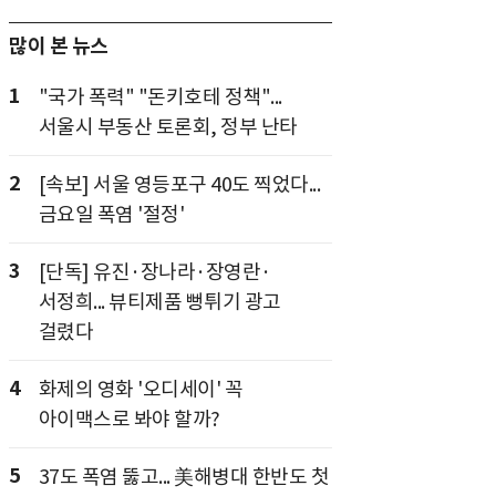
많이 본 뉴스
1
"국가 폭력" "돈키호테 정책"...
서울시 부동산 토론회, 정부 난타
2
[속보] 서울 영등포구 40도 찍었다...
금요일 폭염 '절정'
3
[단독] 유진·장나라·장영란·
서정희... 뷰티제품 뻥튀기 광고
걸렸다
4
화제의 영화 '오디세이' 꼭
아이맥스로 봐야 할까?
5
37도 폭염 뚫고... 美해병대 한반도 첫