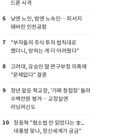
드론 사격
6
낮엔 노인, 밤엔 노숙인… 피서지
돼버린 인천공항
7
"부자들의 주식 투자 법칙대로
했더니, 망하는 게 더 어려웠다"
8
고려대, 유승민 딸 연구부정 의혹에
"문제없다" 결론
9
정년 앞둔 학교장, '가짜 청첩장' 돌려
수백만원 챙겨… 교장실엔
러닝머신도
10
장동혁 "형소법 안 읽었다는 李...
대통령 맞나, 정신세계가 궁금"