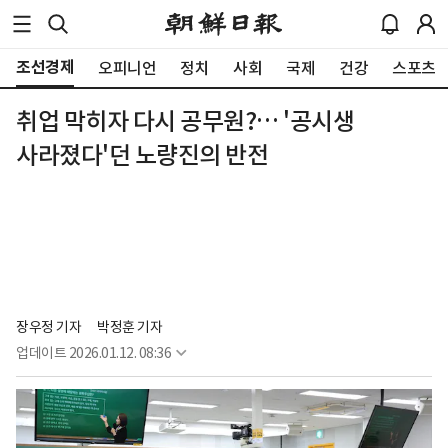
조선경제
오피니언
정치
사회
국제
건강
스포츠
취업 막히자 다시 공무원?… '공시생
사라졌다'던 노량진의 반전
장우정 기자
박정훈 기자
업데이트
2026.01.12. 08:36