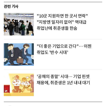
관련 기사
"10곳 지원하면 한 곳서 연락"
"지방엔 일자리 없어" 역대급
취업난에 취준생들 한숨
"더 좋은 기업으로 간다"… 이젠
취업도 '반수 시대'
'공채의 종말' 시대… 기업 핀셋
채용에, 취준생은 1년 내내 대기