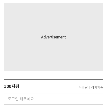
100자평
도움말
삭제기준