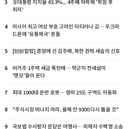
3
李대통령 지지율 43.3%... 4주째 하락해 '취임 후
최저'
4
러시아 최고 여성 부호 고려인 타티야나 김… 우크라
드론에 '유통제국' 흔들
5
[朝鮮칼럼] 중앙에 선 김주애, 북한 권력 세습의 신호
6
비거주 1주택 세금 폭탄에… 학군지 전세살이
'맹모'들이 운다
7
최대 1000대 운반 로봇… 영하 25도 구역도 자동화
8
"주식시장 떠나지 마라, 올해 안 9300 다시 뚫을 것"
9
국보법 수사받자 문닫은 여행사… 피해자 수백명 소송