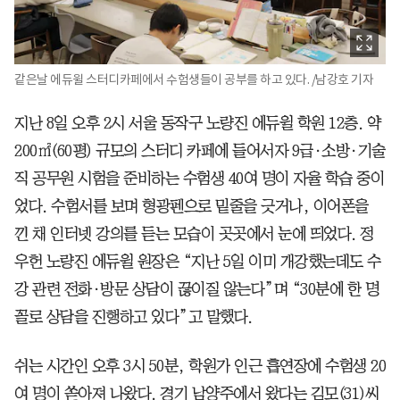
같은날 에듀윌 스터디카페에서 수험생들이 공부를 하고 있다. /남강호 기자
지난 8일 오후 2시 서울 동작구 노량진 에듀윌 학원 12층. 약
200㎡(60평) 규모의 스터디 카페에 들어서자 9급·소방·기술
직 공무원 시험을 준비하는 수험생 40여 명이 자율 학습 중이
었다. 수험서를 보며 형광펜으로 밑줄을 긋거나, 이어폰을
낀 채 인터넷 강의를 듣는 모습이 곳곳에서 눈에 띄었다. 정
우헌 노량진 에듀윌 원장은 “지난 5일 이미 개강했는데도 수
강 관련 전화·방문 상담이 끊이질 않는다”며 “30분에 한 명
꼴로 상담을 진행하고 있다”고 말했다.
쉬는 시간인 오후 3시 50분, 학원가 인근 흡연장에 수험생 20
여 명이 쏟아져 나왔다. 경기 남양주에서 왔다는 김모(31)씨