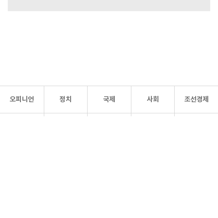
오피니언
정치
국제
사회
조선경제
문화·
조선
스포츠
건강
조선몰
연예
리더스
조선일보 공식 SNS
개인정보처리방침
사이트맵