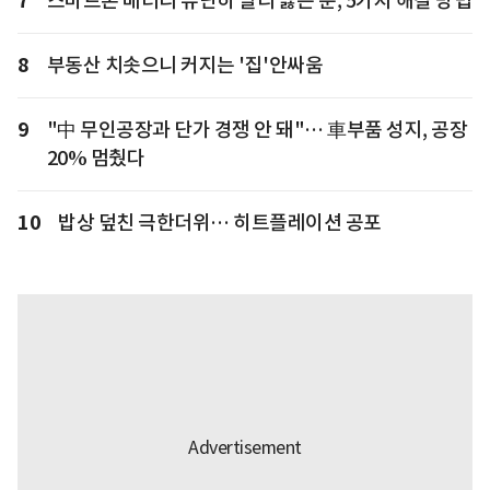
7
스마트폰 배터리 유난히 빨리 닳는 분, 5가지 해결 방법
8
부동산 치솟으니 커지는 '집'안싸움
9
"中 무인공장과 단가 경쟁 안 돼"… 車부품 성지, 공장
20% 멈췄다
10
밥상 덮친 극한더위… 히트플레이션 공포