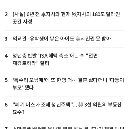
2
[사설] 6년 전 李지사와 현재 秋지사의 180도 달라진
곳간 사정
3
외교관·유학생이 낳은 아이도 美시민권 못 받아
4
청년층 반발 'ISA 혜택 축소'에... 李 "전면
재검토하라" 질타
5
'독수리 오남매'에 또 한명 더… 결혼 싫다더니 '다둥이
부모' 됐다
6
"폐기 버스 개조해 청년주택"... 與 3선 의원의 부동산
묘수?