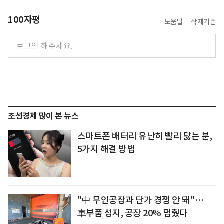
100자평
도움말
삭제기준
조선경제 많이 본 뉴스
스마트폰 배터리 유난히 빨리 닳는 분,
5가지 해결 방법
"中 무인공장과 단가 경쟁 안 돼"…
車부품 성지, 공장 20% 멈췄다