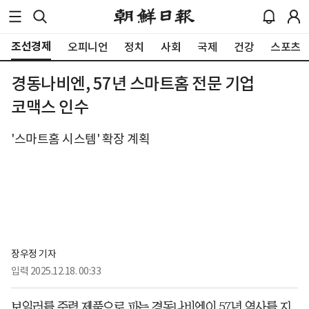
조선경제
오피니언
정치
사회
국제
건강
스포츠
경동나비엔, 57년 스마트홈 전문 기업
코맥스 인수
'스마트홈 시스템' 확장 계획
장우정 기자
입력
2025.12.18. 00:33
보일러를 주력 제품으로 파는 경동나비엔이 57년 역사를 지