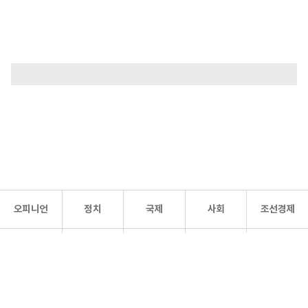
오피니언
정치
국제
사회
조선경제
문화·
조선
스포츠
건강
조선몰
연예
리더스
조선일보 공식 SNS