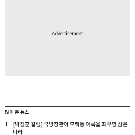
많이 본 뉴스
1
[박정훈 칼럼] 국방장관이 모택동 어록을 좌우명 삼은
나라