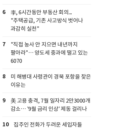
6
李, 6시간동안 부동산 회의...
"주택공급, 기존 사고방식 벗어나
과감히 실천"
7
"직접 농사 안 지으면 내년까지
팔아라"… 양도세 중과에 떨고 있는
6070
8
미 해병대 사령관이 경북 포항을 찾은
이유는
9
美 고용 충격, 7월 일자리 2만3000개
감소… '9월 금리 인상' 제동 걸리나
10
집주인 전화가 두려운 세입자들