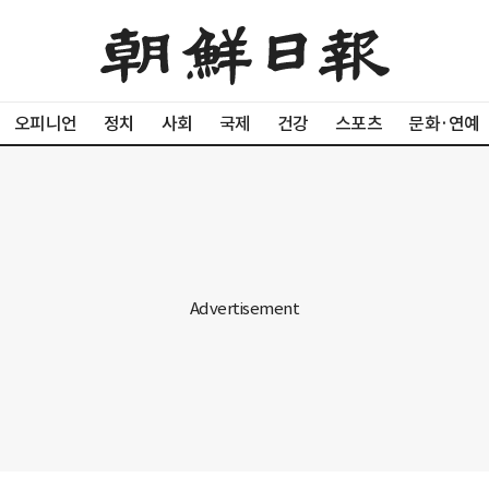
오피니언
정치
사회
국제
건강
스포츠
문화·연예