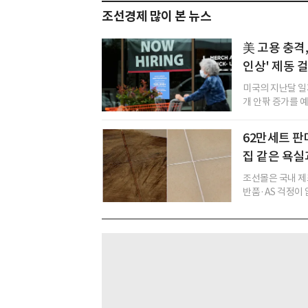
조선경제 많이 본 뉴스
美 고용 충격,
인상' 제동 
미국의 지난달 일
개 안팎 증가를 예
62만세트 판
집 같은 욕실
조선몰은 국내 제
반품·AS 걱정이 