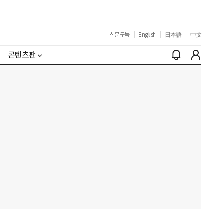
신문구독
|
English
|
日本語
|
中文
콘텐츠판