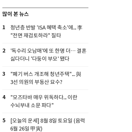
많이 본 뉴스
1
청년층 반발 'ISA 혜택 축소'에... 李
"전면 재검토하라" 질타
2
'독수리 오남매'에 또 한명 더… 결혼
싫다더니 '다둥이 부모' 됐다
3
"폐기 버스 개조해 청년주택"... 與
3선 의원의 부동산 묘수?
4
"모즈타바 매우 위독하다... 이란
수뇌부내 소문 파다"
5
[오늘의 운세] 8월 8일 토요일 (음력
6월 26일 甲寅)