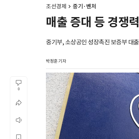
조선경제
중기·벤처
매출 증대 등 경쟁력
중기부, 소상공인 성장촉진 보증부 대출
박정훈 기자
0