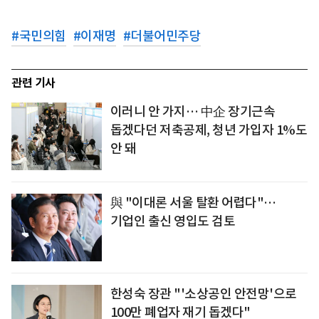
#
국민의힘
#
이재명
#
더불어민주당
관련 기사
이러니 안 가지… 中企 장기근속
돕겠다던 저축공제, 청년 가입자 1%도
안 돼
與 "이대론 서울 탈환 어렵다"…
기업인 출신 영입도 검토
한성숙 장관 "'소상공인 안전망'으로
100만 폐업자 재기 돕겠다"