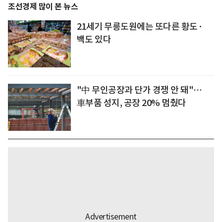
조선경제 많이 본 뉴스
21세기 무릉도원에는 또다른 황도·
백도 있다
"中 무인공장과 단가 경쟁 안 돼"…
車부품 성지, 공장 20% 멈췄다