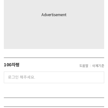
100자평
도움말
삭제기준