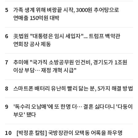
5
가족 생계 위해 벼랑끝 시작, 3000원 추어탕으로
연매출 150억원 대박
6
美법원 "대통령은 임시 세입자"... 트럼프 백악관
연회장 공사 제동
7
추미애 "국가직 소방공무원 인건비, 경기도가 1조원
이상 부담… 재정 개혁 시급"
8
스마트폰 배터리 유난히 빨리 닳는 분, 5가지 해결 방법
9
'독수리 오남매'에 또 한명 더… 결혼 싫다더니 '다둥이
부모' 됐다
10
[박정훈 칼럼] 국방장관이 모택동 어록을 좌우명