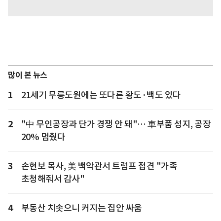
많이 본 뉴스
1
21세기 무릉도원에는 또다른 황도·백도 있다
2
"中 무인공장과 단가 경쟁 안 돼"… 車부품 성지, 공장
20% 멈췄다
3
손현보 목사, 美 백악관서 트럼프 접견 "가족
초청해줘서 감사"
4
부동산 치솟으니 커지는 집안 싸움