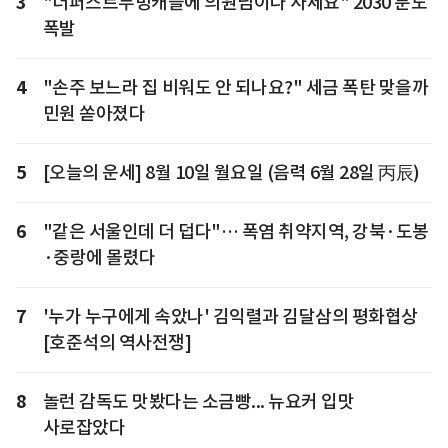
3
"더퍼스트무빙캐슬에 의원님이나 사세요" 2030 분노
폭발
4
"손주 보느라 집 비워도 안 되나요?" 세금 폭탄 맞을까
민원 쏟아졌다
5
[오늘의 운세] 8월 10일 월요일 (음력 6월 28일 丙辰)
6
"같은 서울인데 더 덥다"… 폭염 취약지역, 강북·도봉
·중랑에 몰렸다
7
'누가 누구에게 속았나' 김익렬과 김달삼의 평화협상
[호준석의 역사전쟁]
8
놀런 감독도 맛봤다는 소금빵... 뉴요커 입맛
사로잡았다