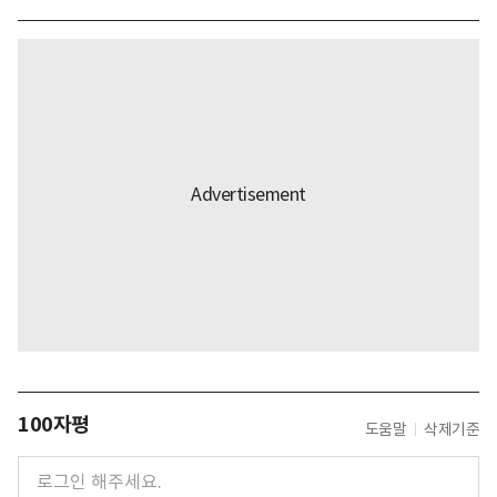
100자평
도움말
삭제기준