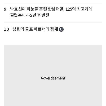
9
박효신이 피눈물 흘린 한남더힐, 125억 최고가에
팔렸는데…5년 후 반전
10
남편의 골프 파트너의 정체