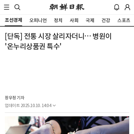
조선경제
오피니언
정치
사회
국제
건강
스포츠
[단독] 전통 시장 살리자더니… 병원이
'온누리상품권 특수'
장우정 기자
업데이트
2025.10.10. 14:04