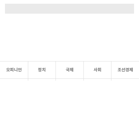
오피니언
정치
국제
사회
조선경제
문화·
조선
스포츠
건강
조선몰
연예
리더스
조선일보 공식 SNS
개인정보처리방침
사이트맵