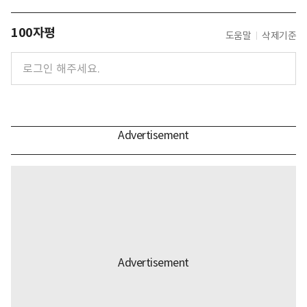
100자평
도움말
삭제기준