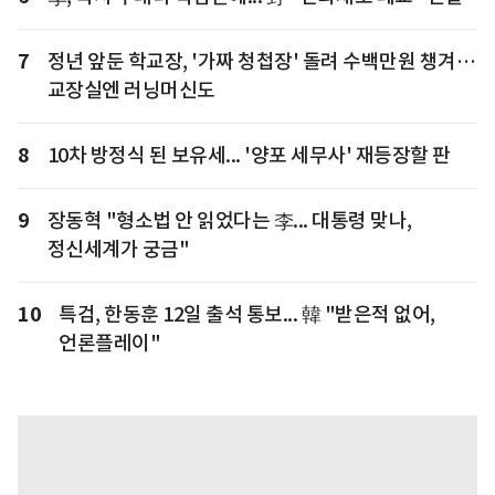
7
정년 앞둔 학교장, '가짜 청첩장' 돌려 수백만원 챙겨…
교장실엔 러닝머신도
8
10차 방정식 된 보유세... '양포 세무사' 재등장할 판
9
장동혁 "형소법 안 읽었다는 李... 대통령 맞나,
정신세계가 궁금"
10
특검, 한동훈 12일 출석 통보... 韓 "받은적 없어,
언론플레이"