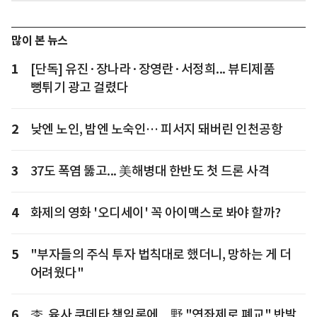
많이 본 뉴스
1
[단독] 유진·장나라·장영란·서정희... 뷰티제품
뻥튀기 광고 걸렸다
2
낮엔 노인, 밤엔 노숙인… 피서지 돼버린 인천공항
3
37도 폭염 뚫고... 美해병대 한반도 첫 드론 사격
4
화제의 영화 '오디세이' 꼭 아이맥스로 봐야 할까?
5
"부자들의 주식 투자 법칙대로 했더니, 망하는 게 더
어려웠다"
6
李, 육사 쿠데타 책임론에... 野 "연좌제로 폐교" 반발