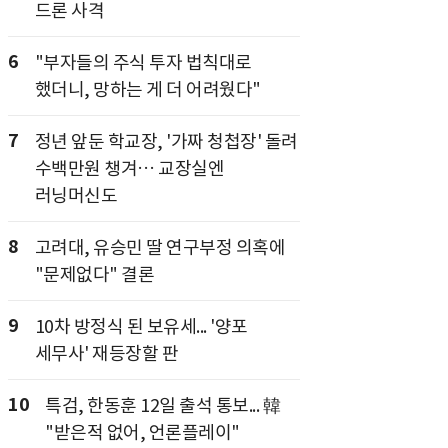
드론 사격
6
"부자들의 주식 투자 법칙대로
했더니, 망하는 게 더 어려웠다"
7
정년 앞둔 학교장, '가짜 청첩장' 돌려
수백만원 챙겨… 교장실엔
러닝머신도
8
고려대, 유승민 딸 연구부정 의혹에
"문제없다" 결론
9
10차 방정식 된 보유세... '양포
세무사' 재등장할 판
10
특검, 한동훈 12일 출석 통보... 韓
"받은적 없어, 언론플레이"