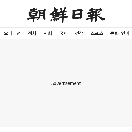
오피니언
정치
사회
국제
건강
스포츠
문화·연예