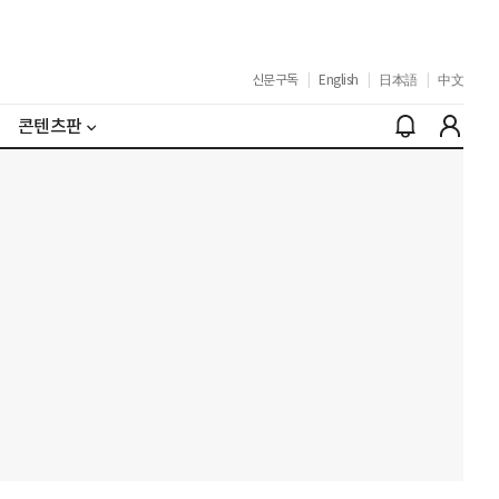
신문구독
|
English
|
日本語
|
中文
콘텐츠판