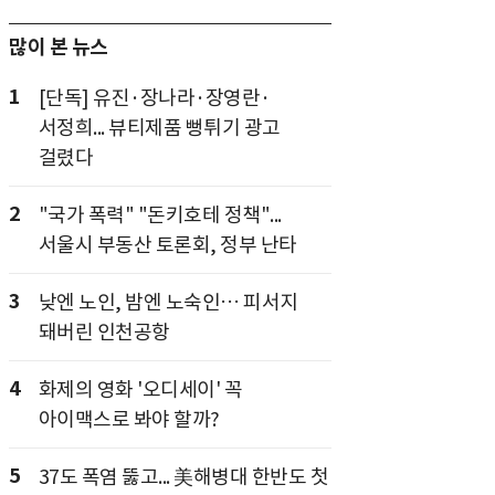
많이 본 뉴스
1
[단독] 유진·장나라·장영란·
서정희... 뷰티제품 뻥튀기 광고
걸렸다
2
"국가 폭력" "돈키호테 정책"...
서울시 부동산 토론회, 정부 난타
3
낮엔 노인, 밤엔 노숙인… 피서지
돼버린 인천공항
4
화제의 영화 '오디세이' 꼭
아이맥스로 봐야 할까?
5
37도 폭염 뚫고... 美해병대 한반도 첫