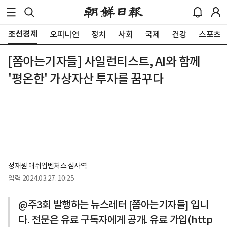
조선경제
오피니언
정치
사회
국제
건강
스포츠
[쫌아는기자들] 사일런티스트, AI와 함께
'평온한' 가상자산 투자를 꿈꾸다
정재원 매쉬업벤처스 심사역
입력
2024.03.27. 10:25
@주3회 발행하는 뉴스레터 [쫌아는기자들] 입니
다. 전문은 유료 구독자에게 공개. 유료 가입(http