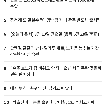
4
한달 전 1556원이었는데... 환율 어느새 1300원대
눈앞
5
정청래 또 말실수 "이명박 임기 내 광주 반도체 출시"
6
[오늘의 운세] 8월 10일 월요일 (음력 6월 28일 丙辰)
7
단백질 달걀의 3배·밀가루 제로, 노화를 늦추는 가장
간편한 아침 습관
8
"손주 보느라 집 비워도 안 되나요?" 세금 폭탄 맞을까
민원 쏟아졌다
9
메시 부친, '축구의 신' 남기고 떠났다
10
박효신이 피눈물 흘린 한남더힐, 125억 최고가에