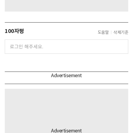
100자평
도움말
삭제기준