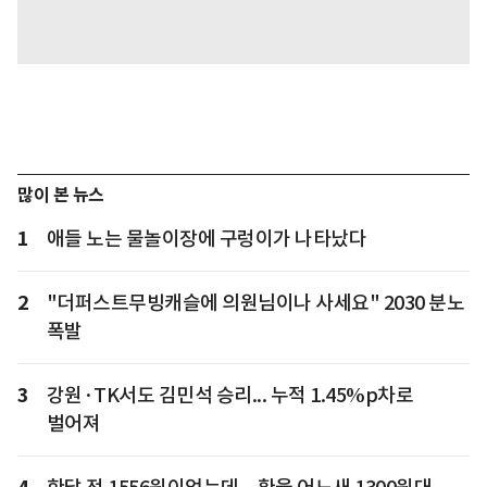
많이 본 뉴스
1
애들 노는 물놀이장에 구렁이가 나타났다
2
"더퍼스트무빙캐슬에 의원님이나 사세요" 2030 분노
폭발
3
강원·TK서도 김민석 승리... 누적 1.45%p차로
벌어져