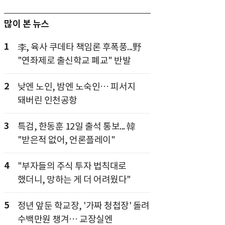
많이 본 뉴스
1
李, 육사 쿠데타 책임론 후폭풍...野
"연좌제로 출신학교 폐교" 반발
2
낮엔 노인, 밤엔 노숙인… 피서지
돼버린 인천공항
3
특검, 한동훈 12일 출석 통보... 韓
"받은적 없어, 언론플레이"
4
"부자들의 주식 투자 법칙대로
했더니, 망하는 게 더 어려웠다"
5
정년 앞둔 학교장, '가짜 청첩장' 돌려
수백만원 챙겨… 교장실엔