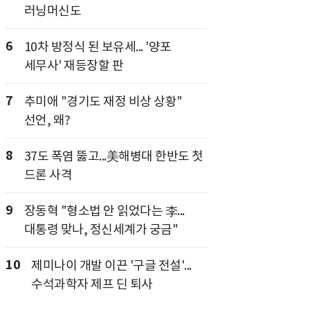
러닝머신도
6
10차 방정식 된 보유세... '양포
세무사' 재등장할 판
7
추미애 "경기도 재정 비상 상황"
선언, 왜?
8
37도 폭염 뚫고...美해병대 한반도 첫
드론 사격
9
장동혁 "형소법 안 읽었다는 李...
대통령 맞나, 정신세계가 궁금"
10
제미나이 개발 이끈 '구글 전설'...
수석과학자 제프 딘 퇴사