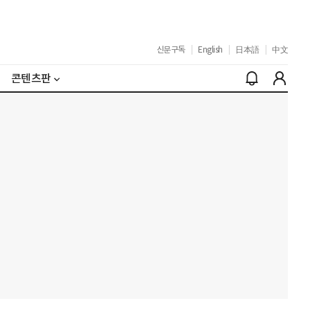
신문구독
|
English
|
日本語
|
中文
콘텐츠판