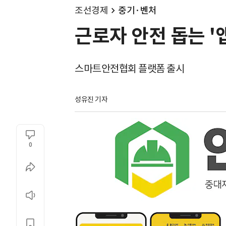
조선경제
중기·벤처
근로자 안전 돕는 '
스마트안전협회 플랫폼 출시
성유진 기자
0