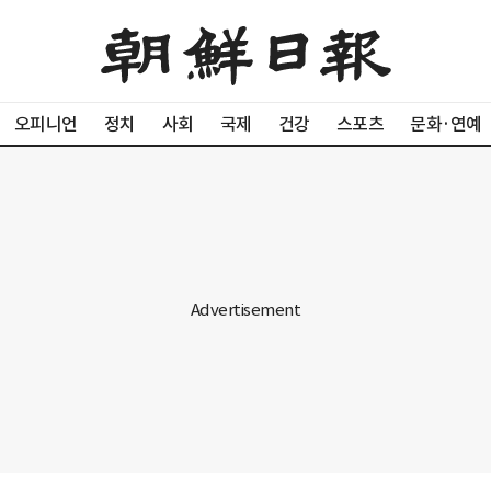
오피니언
정치
사회
국제
건강
스포츠
문화·연예