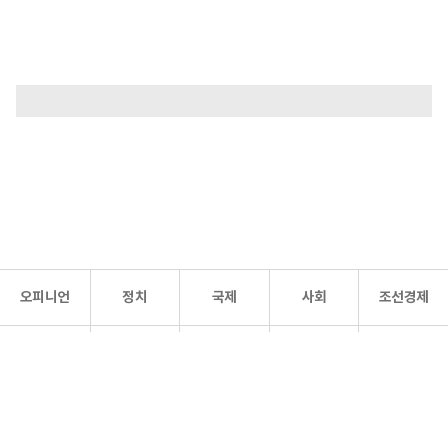
오피니언
정치
국제
사회
조선경제
문화·
조선
스포츠
건강
조선몰
연예
리더스
조선일보 공식 SNS