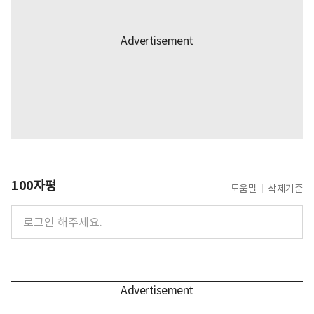
100자평
도움말
삭제기준