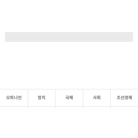
오피니언
정치
국제
사회
조선경제
문화·
조선
스포츠
건강
조선몰
연예
리더스
조선일보 공식 SNS