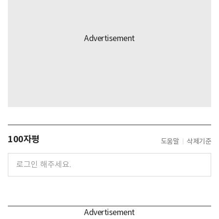
100자평
도움말
삭제기준