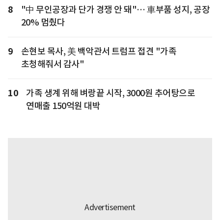
8
"中 무인공장과 단가 경쟁 안 돼"… 車부품 성지, 공장
20% 멈췄다
9
손현보 목사, 美 백악관서 트럼프 접견 "가족
초청해줘서 감사"
10
가족 생계 위해 벼랑끝 시작, 3000원 추어탕으로
연매출 150억원 대박