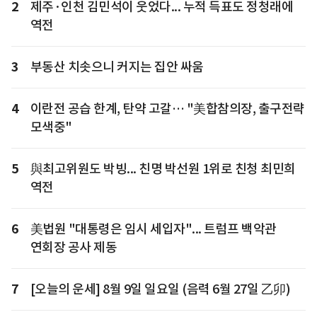
2
제주·인천 김민석이 웃었다... 누적 득표도 정청래에
역전
3
부동산 치솟으니 커지는 집안 싸움
4
이란전 공습 한계, 탄약 고갈… "美합참의장, 출구전략
모색중"
5
與최고위원도 박빙... 친명 박선원 1위로 친청 최민희
역전
6
美법원 "대통령은 임시 세입자"... 트럼프 백악관
연회장 공사 제동
7
[오늘의 운세] 8월 9일 일요일 (음력 6월 27일 乙卯)