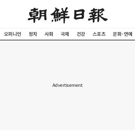
오피니언
정치
사회
국제
건강
스포츠
문화·연예