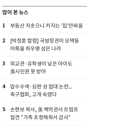
많이 본 뉴스
1
부동산 치솟으니 커지는 '집'안싸움
2
[박정훈 칼럼] 국방장관이 모택동
어록을 좌우명 삼은 나라
3
외교관·유학생이 낳은 아이도
美시민권 못 받아
4
압수수색·심판 성 접대 논란...
축구협회, 고개 숙였다
5
손현보 목사, 美 백악관서 트럼프
접견 "가족 초청해줘서 감사"