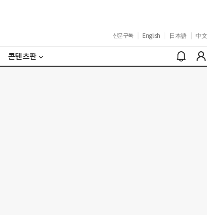
신문구독
|
English
|
日本語
|
中文
콘텐츠판