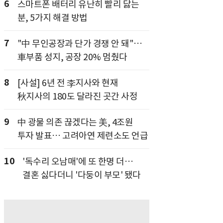
6
스마트폰 배터리 유난히 빨리 닳는
분, 5가지 해결 방법
7
"中 무인공장과 단가 경쟁 안 돼"…
車부품 성지, 공장 20% 멈췄다
8
[사설] 6년 전 李지사와 현재
秋지사의 180도 달라진 곳간 사정
9
中 광물 의존 끊겠다는 美, 4조원
투자 발표… 고려아연 제련소도 언급
10
'독수리 오남매'에 또 한명 더…
결혼 싫다더니 '다둥이 부모' 됐다